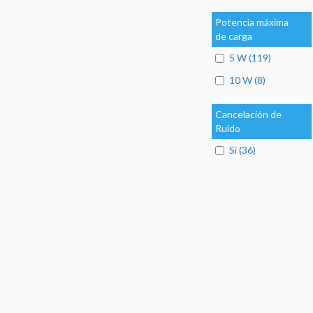
Potencia máxima
de carga
5 W (119)
10 W (8)
Cancelación de
Ruido
Sí (36)