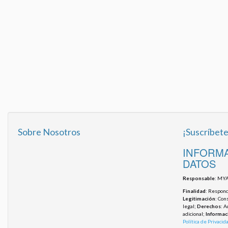
Sobre Nosotros
¡Suscríbete
INFORMA
DATOS
Responsable
: MYA
Finalidad
: Responde
Legitimación
: Con
legal;
Derechos
: A
adicional;
Informac
Política de Privacid