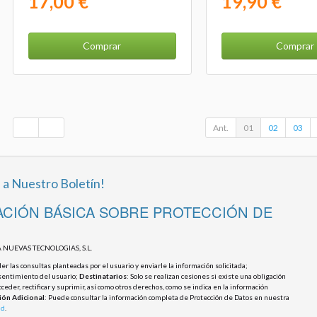
17,00 €
19,90 €
Comprar
Comprar
Ant.
01
02
03
 a Nuestro Boletín!
CIÓN BÁSICA SOBRE PROTECCIÓN DE
 NUEVAS TECNOLOGIAS, S.L.
r las consultas planteadas por el usuario y enviarle la información solicitada;
sentimiento del usuario;
Destinatarios
: Solo se realizan cesiones si existe una obligación
cceder, rectificar y suprimir, así como otros derechos, como se indica en la información
ión Adicional
: Puede consultar la información completa de Protección de Datos en nuestra
ad
.