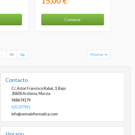
15,00 €
Comprar
...
08
Sig.
Mostrar
Contacto
C/. Actor Francisco Rabal, 3, Bajo
30600
Archena
,
Murcia
968674179
625297991
info@vemainformatica.com
Horario