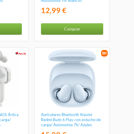
os
Autonomía 7h/ Blancos
12,99 €
Comprar
 NGS Ártica
Auriculares Bluetooth Xiaomi
carga/
Redmi Buds 6 Play con estuche de
s
carga/ Autonomía 7h/ Azules