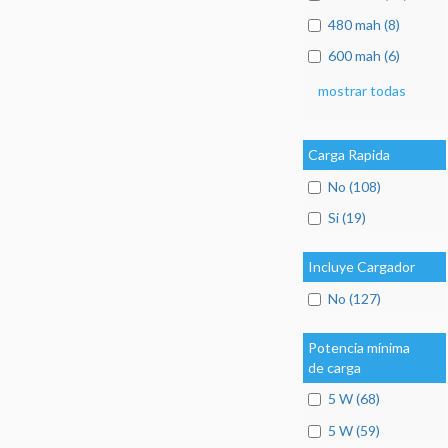
480 mah (8)
600 mah (6)
mostrar todas
Carga Rapida
No (108)
Si (19)
Incluye Cargador
No (127)
Potencia mínima
de carga
5 W (68)
5 W (59)