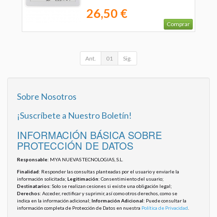
26,50 €
Comprar
Ant.
01
Sig.
Sobre Nosotros
¡Suscríbete a Nuestro Boletín!
INFORMACIÓN BÁSICA SOBRE
PROTECCIÓN DE DATOS
Responsable
: MYA NUEVAS TECNOLOGIAS, S.L.
Finalidad
: Responder las consultas planteadas por el usuario y enviarle la
información solicitada;
Legitimación
: Consentimiento del usuario;
Destinatarios
: Solo se realizan cesiones si existe una obligación legal;
Derechos
: Acceder, rectificar y suprimir, así como otros derechos, como se
indica en la información adicional;
Información Adicional
: Puede consultar la
información completa de Protección de Datos en nuestra
Política de Privacidad
.