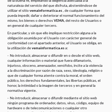
de la buena fe, empleando la diligencia adecuada a la
naturaleza del servicio del que disfruta, absteniéndose de
utilizar el sitio
vemainformatica.es
, de cualquier forma que
pueda impedir, dañar o deteriorar el normal funcionamiento del
mismo, los bienes o derechos
VEMA
, del resto de Usuarios o
en general de cualquier tercero.
En particular, y sin que ello implique restricción alguna a la
obligación asumida por el Usuario con carácter general de
conformidad con el apartado anterior, el Usuario se obliga, en
la utilización de
vemainformatica.es
a:
·
No introducir, almacenar o difundir en o desde el sitio web,
cualquier información o material que fuera difamatorio,
injurioso, obsceno, amenazador, xenófobo, incite a la violencia
a la discriminación por razón de raza, sexo, ideología, religión o
que de cualquier forma atente contra la moral, el orden
público, los derechos fundamentales, las libertas públicas, el
honor, la intimidad o la imagen de terceros y en general la
normativa vigente.
·
No introducir, almacenar o difundir mediante el sitio web
ningún programa de ordenador, datos, virus, código, equipo de
hardware o de telecomunicaciones o cualquier otro