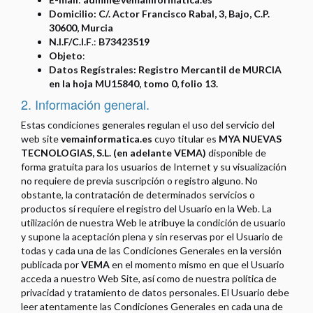
Domicilio:
C/. Actor Francisco Rabal, 3, Bajo, C.P.
30600,
Murcia
N.I.F/C.I.F
.:
B73423519
Objeto
:
Datos Regístrales:
Registro Mercantil de MURCIA
en la
hoja MU15840, tomo 0, folio 13
.
2. Información general.
Estas condiciones generales regulan el uso del servicio del
web site
vemainformatica.es
cuyo titular es
MYA NUEVAS
TECNOLOGIAS, S.L. (en adelante VEMA)
disponible de
forma gratuita para los usuarios de Internet y su visualización
no requiere de previa suscripción o registro alguno. No
obstante, la contratación de determinados servicios o
productos sí requiere el registro del Usuario en la Web. La
utilización de nuestra Web le atribuye la condición de usuario
y supone la aceptación plena y sin reservas por el Usuario de
todas y cada una de las Condiciones Generales en la versión
publicada por
VEMA
en el momento mismo en que el Usuario
acceda a nuestro Web Site, así como de nuestra política de
privacidad y tratamiento de datos personales. El Usuario debe
leer atentamente las Condiciones Generales en cada una de