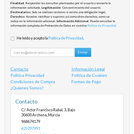
Finalidad
: Responder las consultas planteadas por el usuario y enviarle la
información solicitada;
Legitimación
: Consentimiento del usuario;
Destinatarios
: Solo se realizan cesiones si existe una obligación legal;
Derechos
: Acceder, rectificar y suprimir, así como otros derechos, como se
indica en la información adicional;
Información Adicional
: Puede consultar la
información completa de Protección de Datos en nuestra
Política de Privacidad
.
He leído y acepto la
Política de Privacidad
.
Enviar
Contacto
Información Legal
Política Privacidad
Política de Cookies
Condiciones de Compra
Formas de Pago
¿Quienes Somos?
Contacto
C/. Actor Francisco Rabal, 3, Bajo
30600
Archena
,
Murcia
968674179
625297991