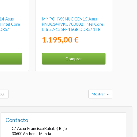
14 Asus
MiniPC KVX NUC GEN15 Asus
Intel Core
RNUC14RVKU700002I Intel Core
DDR5/
Ultra 7-155H/ 16GB DDR5/ 1TB
ma
SSD/ Sin Sistema Operativo
1.195,00 €
Comprar
Sig.
Mostrar
Contacto
C/. Actor Francisco Rabal, 3, Bajo
30600
Archena
,
Murcia