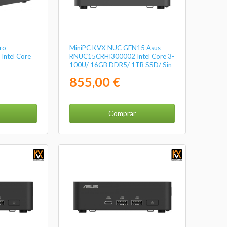
ro
MiniPC KVX NUC GEN15 Asus
ntel Core
RNUC15CRHI300002 Intel Core 3-
100U/ 16GB DDR5/ 1TB SSD/ Sin
Sistema Operativo
855,00 €
Comprar