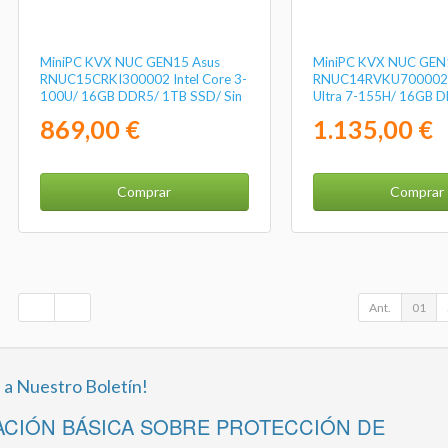
MiniPC KVX NUC GEN15 Asus
MiniPC KVX NUC GEN
RNUC15CRKI300002 Intel Core 3-
RNUC14RVKU700002I 
100U/ 16GB DDR5/ 1TB SSD/ Sin
Ultra 7-155H/ 16GB 
Sistema Operativo
512GB SSD/ Sin Siste
869,00 €
1.135,00 €
Operativo
Comprar
Comprar
Ant.
01
 a Nuestro Boletín!
CIÓN BÁSICA SOBRE PROTECCIÓN DE