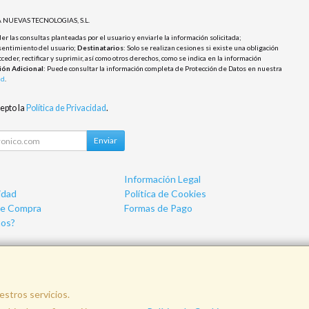
 NUEVAS TECNOLOGIAS, S.L.
r las consultas planteadas por el usuario y enviarle la información solicitada;
sentimiento del usuario;
Destinatarios
: Solo se realizan cesiones si existe una obligación
cceder, rectificar y suprimir, así como otros derechos, como se indica en la información
ión Adicional
: Puede consultar la información completa de Protección de Datos en nuestra
ad
.
cepto la
Política de Privacidad
.
Enviar
Información Legal
idad
Política de Cookies
de Compra
Formas de Pago
os?
estros servicios.
nfo@vemainformatica.com
625 29 79 