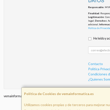
DATOS
Responsable
: MYA
Finalidad
: Responde
Legitimación
: Con
legal;
Derechos
: A
adicional;
Informac
Política de Privacid
He leído y a
Contacto
Política Privac
Condiciones 
¿Quienes Som
Política de Cookies de vemainformatica.es
vemainformatica.es © 2026
Utilizamos cookies propias y de terceros para mejorar nu
I