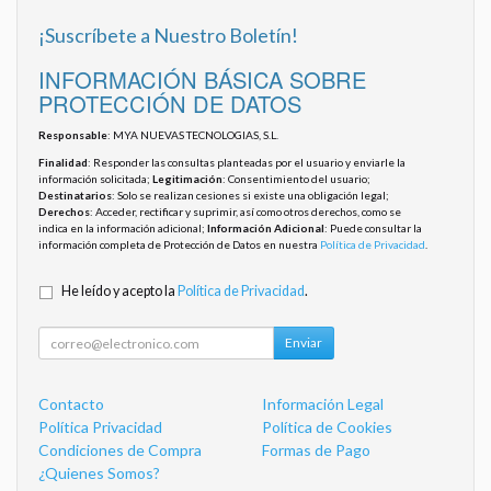
¡Suscríbete a Nuestro Boletín!
INFORMACIÓN BÁSICA SOBRE
PROTECCIÓN DE DATOS
Responsable
: MYA NUEVAS TECNOLOGIAS, S.L.
Finalidad
: Responder las consultas planteadas por el usuario y enviarle la
información solicitada;
Legitimación
: Consentimiento del usuario;
Destinatarios
: Solo se realizan cesiones si existe una obligación legal;
Derechos
: Acceder, rectificar y suprimir, así como otros derechos, como se
indica en la información adicional;
Información Adicional
: Puede consultar la
información completa de Protección de Datos en nuestra
Política de Privacidad
.
He leído y acepto la
Política de Privacidad
.
Enviar
Contacto
Información Legal
Política Privacidad
Política de Cookies
Condiciones de Compra
Formas de Pago
¿Quienes Somos?