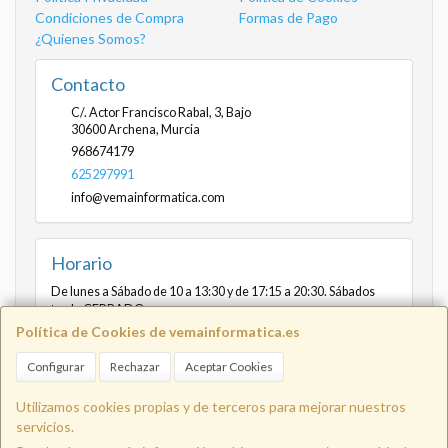
Condiciones de Compra
Formas de Pago
¿Quienes Somos?
Contacto
C/. Actor Francisco Rabal, 3, Bajo
30600
Archena
,
Murcia
968674179
625297991
info@vemainformatica.com
Horario
De lunes a Sábado de 10 a 13:30 y de 17:15 a 20:30. Sábados
tarde CERRADO
Política de Cookies de vemainformatica.es
Configurar
Rechazar
Aceptar Cookies
Info@vemainformatica.com
625
Utilizamos cookies propias y de terceros para mejorar nuestros
servicios.