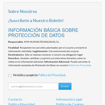
Sobre Nosotros
¡Suscríbete a Nuestro Boletín!
INFORMACIÓN BÁSICA SOBRE
PROTECCIÓN DE DATOS
Responsable
: MYA NUEVAS TECNOLOGIAS, S.L.
Finalidad
: Responder las consultas planteadas por el usuario y enviarle la
información solicitada;
Legitimación
: Consentimiento del usuario;
Destinatarios
: Solo se realizan cesiones si existe una obligación legal;
Derechos
: Acceder, rectificar y suprimir, así como otros derechos, como se
indica en la información adicional;
Información Adicional
: Puede consultar la
información completa de Protección de Datos en nuestra
Política de Privacidad
.
He leído y acepto la
Política de Privacidad
.
Enviar
Contacto
Información Legal
Política Privacidad
Política de Cookies