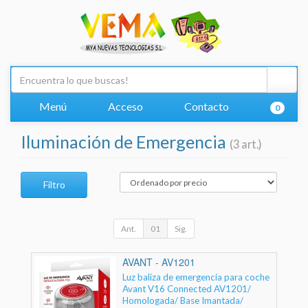
Menú
Acceso
Contacto
0
Iluminación de Emergencia
(3 art.)
Filtro
Ant.
01
Sig.
AVANT - AV1201
Luz baliza de emergencia para coche
Avant V16 Connected AV1201/
Homologada/ Base Imantada/