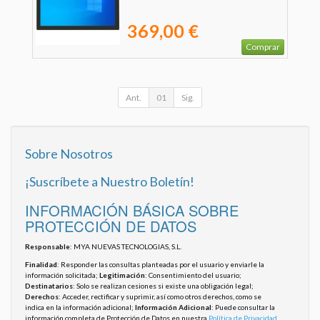
369,00 €
Comprar
Ant.
01
Sig.
Sobre Nosotros
¡Suscríbete a Nuestro Boletín!
INFORMACIÓN BÁSICA SOBRE
PROTECCIÓN DE DATOS
Responsable
: MYA NUEVAS TECNOLOGIAS, S.L.
Finalidad
: Responder las consultas planteadas por el usuario y enviarle la
información solicitada;
Legitimación
: Consentimiento del usuario;
Destinatarios
: Solo se realizan cesiones si existe una obligación legal;
Derechos
: Acceder, rectificar y suprimir, así como otros derechos, como se
indica en la información adicional;
Información Adicional
: Puede consultar la
información completa de Protección de Datos en nuestra
Política de Privacidad
.