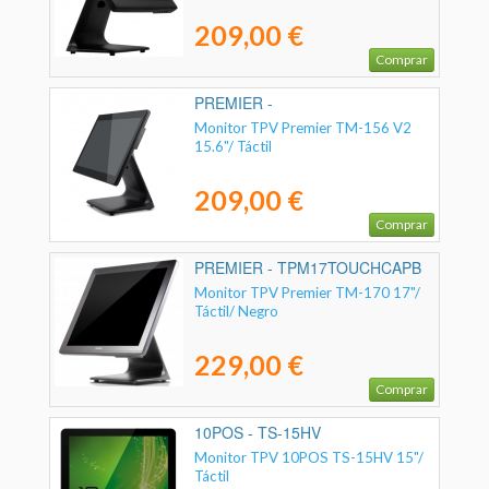
209,00 €
Comprar
PREMIER -
TPM156TOUCHCAPB1
Monitor TPV Premier TM-156 V2
15.6"/ Táctil
209,00 €
Comprar
PREMIER - TPM17TOUCHCAPB
Monitor TPV Premier TM-170 17"/
Táctil/ Negro
229,00 €
Comprar
10POS - TS-15HV
Monitor TPV 10POS TS-15HV 15"/
Táctil