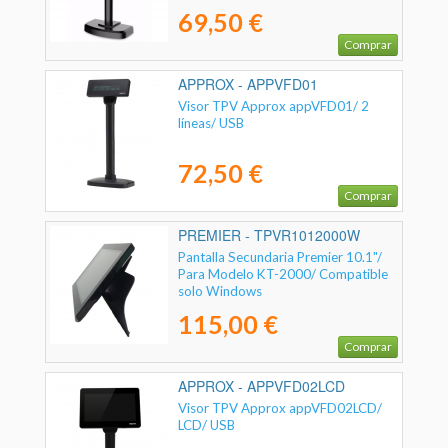
69,50 €
Comprar
APPROX - APPVFD01
Visor TPV Approx appVFD01/ 2
líneas/ USB
72,50 €
Comprar
PREMIER - TPVR1012000W
Pantalla Secundaria Premier 10.1"/
Para Modelo KT-2000/ Compatible
solo Windows
115,00 €
Comprar
APPROX - APPVFD02LCD
Visor TPV Approx appVFD02LCD/
LCD/ USB