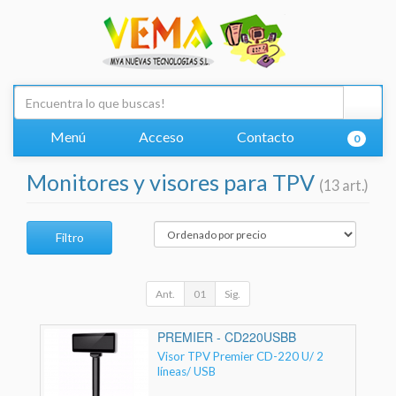
Menú
Acceso
Contacto
0
Monitores y visores para TPV
(13 art.)
Filtro
Ant.
01
Sig.
PREMIER - CD220USBB
Visor TPV Premier CD-220 U/ 2
líneas/ USB