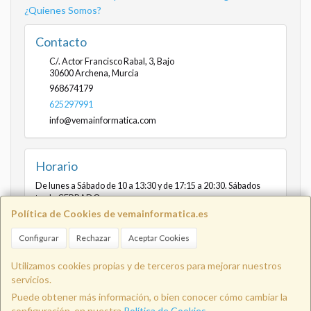
¿Quienes Somos?
Contacto
C/. Actor Francisco Rabal, 3, Bajo
30600
Archena
,
Murcia
968674179
625297991
info@vemainformatica.com
Horario
De lunes a Sábado de 10 a 13:30 y de 17:15 a 20:30. Sábados
tarde CERRADO
Política de Cookies de vemainformatica.es
Configurar
Rechazar
Aceptar Cookies
Info@vemainformatica.com
625
Utilizamos cookies propias y de terceros para mejorar nuestros
servicios.
Puede obtener más información, o bien conocer cómo cambiar la
29 79 91
configuración, en nuestra
Política de Cookies
.