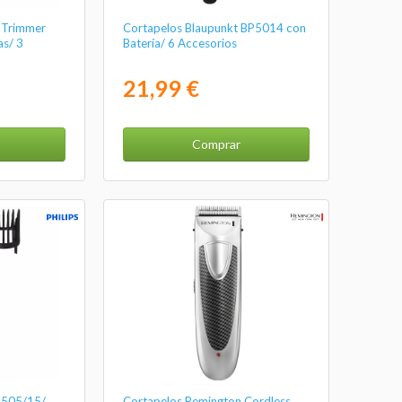
e Trimmer
Cortapelos Blaupunkt BP5014 con
as/ 3
Batería/ 6 Accesorios
21,99 €
Comprar
3505/15/
Cortapelos Remington Cordless