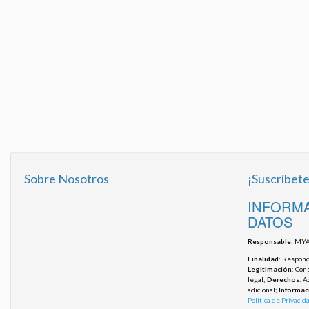
Sobre Nosotros
¡Suscríbete
INFORMA
DATOS
Responsable
: MYA
Finalidad
: Responde
Legitimación
: Con
legal;
Derechos
: A
adicional;
Informac
Política de Privacid