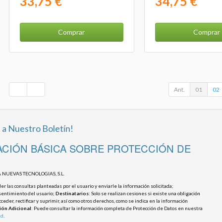
33,75 €
34,75 €
Comprar
Comprar
Ant.
01
02
 a Nuestro Boletín!
CIÓN BÁSICA SOBRE PROTECCIÓN DE
 NUEVAS TECNOLOGIAS, S.L.
r las consultas planteadas por el usuario y enviarle la información solicitada;
sentimiento del usuario;
Destinatarios
: Solo se realizan cesiones si existe una obligación
cceder, rectificar y suprimir, así como otros derechos, como se indica en la información
ión Adicional
: Puede consultar la información completa de Protección de Datos en nuestra
ad
.