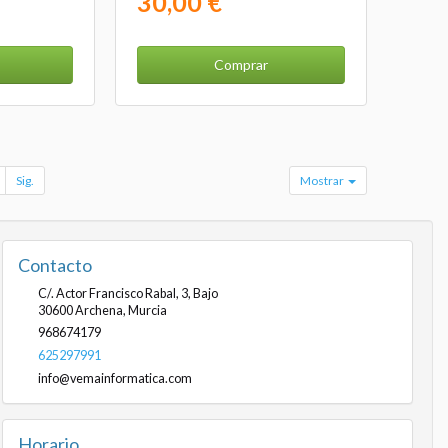
30,00 €
Comprar
Sig.
Mostrar
Contacto
C/. Actor Francisco Rabal, 3, Bajo
30600
Archena
,
Murcia
968674179
625297991
info@vemainformatica.com
Horario