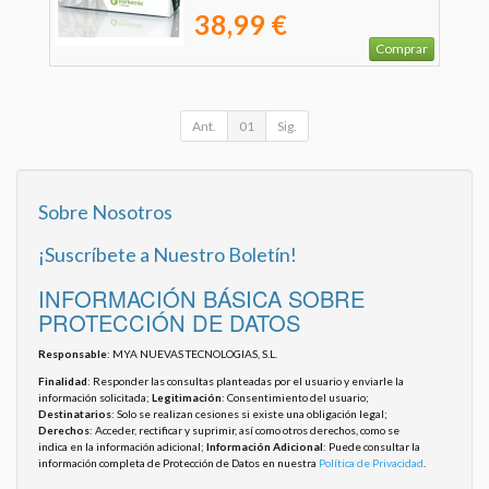
38,99 €
Comprar
Ant.
01
Sig.
Sobre Nosotros
¡Suscríbete a Nuestro Boletín!
INFORMACIÓN BÁSICA SOBRE
PROTECCIÓN DE DATOS
Responsable
: MYA NUEVAS TECNOLOGIAS, S.L.
Finalidad
: Responder las consultas planteadas por el usuario y enviarle la
información solicitada;
Legitimación
: Consentimiento del usuario;
Destinatarios
: Solo se realizan cesiones si existe una obligación legal;
Derechos
: Acceder, rectificar y suprimir, así como otros derechos, como se
indica en la información adicional;
Información Adicional
: Puede consultar la
información completa de Protección de Datos en nuestra
Política de Privacidad
.