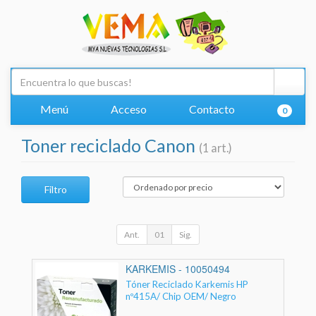
Menú
Acceso
Contacto
0
Toner reciclado Canon
(1 art.)
Filtro
Ant.
01
Sig.
KARKEMIS - 10050494
Tóner Reciclado Karkemis HP
nº415A/ Chip OEM/ Negro