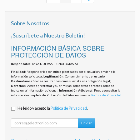
Sobre Nosotros
¡Suscríbete a Nuestro Boletín!
INFORMACIÓN BÁSICA SOBRE
PROTECCIÓN DE DATOS
Responsable
: MYA NUEVAS TECNOLOGIAS, S.L.
Finalidad
: Responder las consultas planteadas por el usuario y enviarle la
información solicitada;
Legitimación
: Consentimiento del usuario;
Destinatarios
: Solo se realizan cesiones si existe una obligación legal;
Derechos
: Acceder, rectificar y suprimir, así como otros derechos, como se
indica en la información adicional;
Información Adicional
: Puede consultar la
información completa de Protección de Datos en nuestra
Política de Privacidad
.
He leído y acepto la
Política de Privacidad
.
Enviar