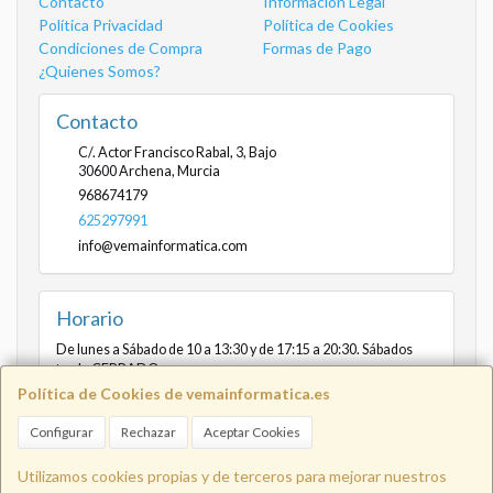
Contacto
Información Legal
Política Privacidad
Política de Cookies
Condiciones de Compra
Formas de Pago
¿Quienes Somos?
Contacto
C/. Actor Francisco Rabal, 3, Bajo
30600
Archena
,
Murcia
968674179
625297991
info@vemainformatica.com
Horario
De lunes a Sábado de 10 a 13:30 y de 17:15 a 20:30. Sábados
tarde CERRADO
Política de Cookies de vemainformatica.es
Configurar
Rechazar
Aceptar Cookies
Info@vemainformatica.com
625
Utilizamos cookies propias y de terceros para mejorar nuestros