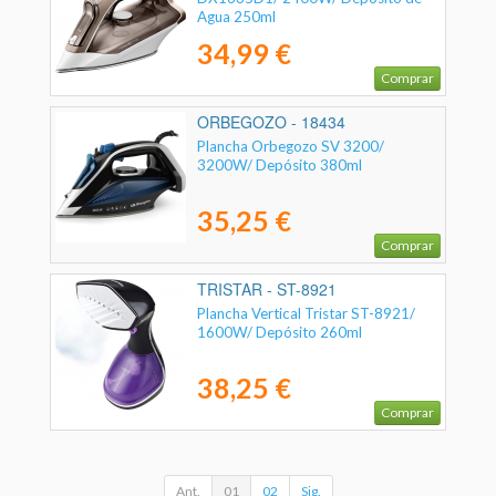
Agua 250ml
34,99 €
Comprar
ORBEGOZO - 18434
Plancha Orbegozo SV 3200/
3200W/ Depósito 380ml
35,25 €
Comprar
TRISTAR - ST-8921
Plancha Vertical Tristar ST-8921/
1600W/ Depósito 260ml
38,25 €
Comprar
Ant.
01
02
Sig.