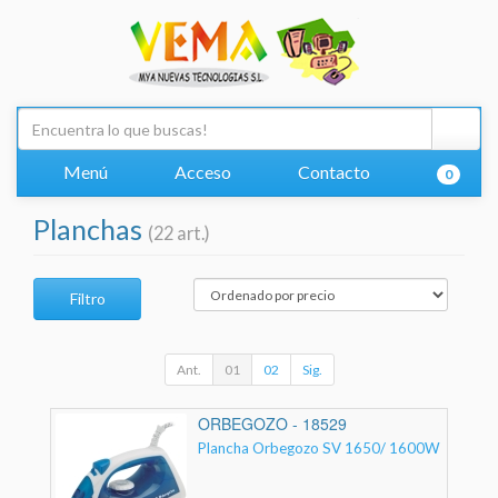
Menú
Acceso
Contacto
0
Planchas
(22 art.)
Filtro
Ant.
01
02
Sig.
ORBEGOZO - 18529
Plancha Orbegozo SV 1650/ 1600W