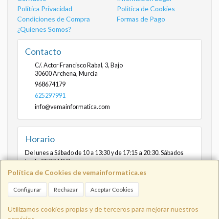
Política Privacidad
Política de Cookies
Condiciones de Compra
Formas de Pago
¿Quienes Somos?
Contacto
C/. Actor Francisco Rabal, 3, Bajo
30600
Archena
,
Murcia
968674179
625297991
info@vemainformatica.com
Horario
De lunes a Sábado de 10 a 13:30 y de 17:15 a 20:30. Sábados
tarde CERRADO
Política de Cookies de vemainformatica.es
Configurar
Rechazar
Aceptar Cookies
Info@vemainformatica.com
625
Utilizamos cookies propias y de terceros para mejorar nuestros
servicios.