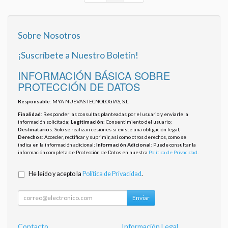
Sobre Nosotros
¡Suscríbete a Nuestro Boletín!
INFORMACIÓN BÁSICA SOBRE
PROTECCIÓN DE DATOS
Responsable
: MYA NUEVAS TECNOLOGIAS, S.L.
Finalidad
: Responder las consultas planteadas por el usuario y enviarle la
información solicitada;
Legitimación
: Consentimiento del usuario;
Destinatarios
: Solo se realizan cesiones si existe una obligación legal;
Derechos
: Acceder, rectificar y suprimir, así como otros derechos, como se
indica en la información adicional;
Información Adicional
: Puede consultar la
información completa de Protección de Datos en nuestra
Política de Privacidad
.
He leído y acepto la
Política de Privacidad
.
Enviar
Contacto
Información Legal