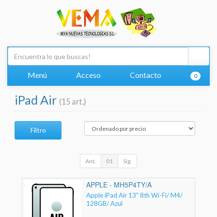
Menú
Acceso
Contacto
0
iPad Air
(15 art.)
Filtro
Ant.
01
Sig.
APPLE - MH5P4TY/A
Apple iPad Air 13" 8th Wi-Fi/ M4/
128GB/ Azul