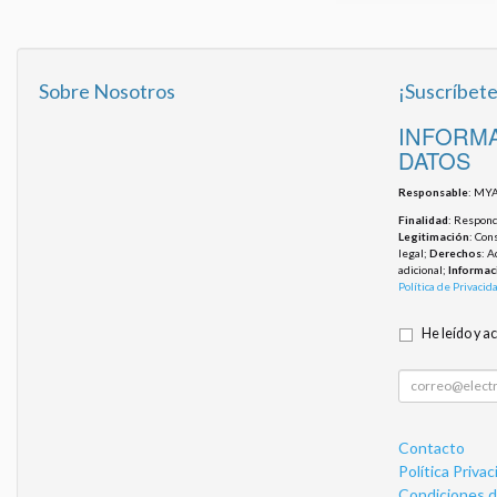
Sobre Nosotros
¡Suscríbete
INFORMA
DATOS
Responsable
: MYA
Finalidad
: Responde
Legitimación
: Con
legal;
Derechos
: A
adicional;
Informac
Política de Privacid
He leído y a
Contacto
Política Privac
Condiciones 