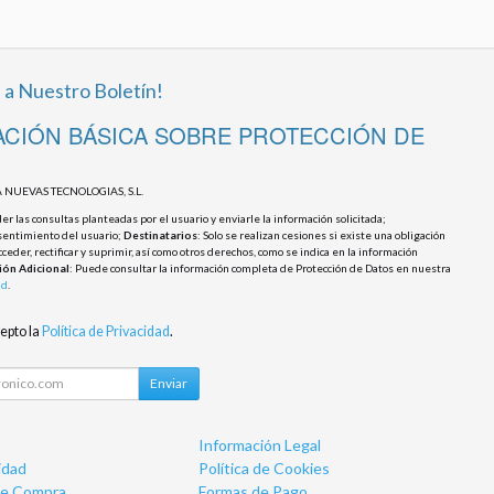
 a Nuestro Boletín!
CIÓN BÁSICA SOBRE PROTECCIÓN DE
 NUEVAS TECNOLOGIAS, S.L.
r las consultas planteadas por el usuario y enviarle la información solicitada;
sentimiento del usuario;
Destinatarios
: Solo se realizan cesiones si existe una obligación
cceder, rectificar y suprimir, así como otros derechos, como se indica en la información
ión Adicional
: Puede consultar la información completa de Protección de Datos en nuestra
ad
.
cepto la
Política de Privacidad
.
Enviar
Información Legal
idad
Política de Cookies
de Compra
Formas de Pago