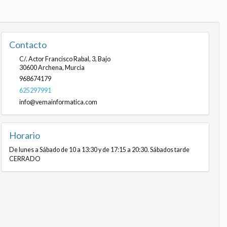
Contacto
C/. Actor Francisco Rabal, 3, Bajo
30600
Archena
,
Murcia
968674179
625297991
info@vemainformatica.com
Horario
De lunes a Sábado de 10 a 13:30 y de 17:15 a 20:30. Sábados tarde
CERRADO