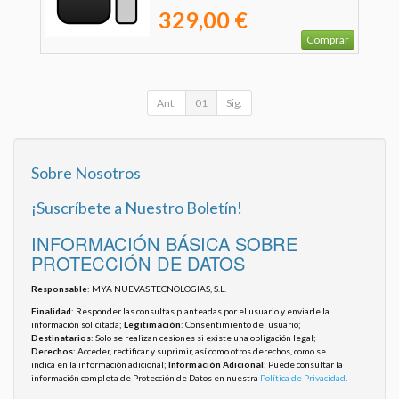
329,00 €
Comprar
Ant.
01
Sig.
Sobre Nosotros
¡Suscríbete a Nuestro Boletín!
INFORMACIÓN BÁSICA SOBRE
PROTECCIÓN DE DATOS
Responsable
: MYA NUEVAS TECNOLOGIAS, S.L.
Finalidad
: Responder las consultas planteadas por el usuario y enviarle la
información solicitada;
Legitimación
: Consentimiento del usuario;
Destinatarios
: Solo se realizan cesiones si existe una obligación legal;
Derechos
: Acceder, rectificar y suprimir, así como otros derechos, como se
indica en la información adicional;
Información Adicional
: Puede consultar la
información completa de Protección de Datos en nuestra
Política de Privacidad
.