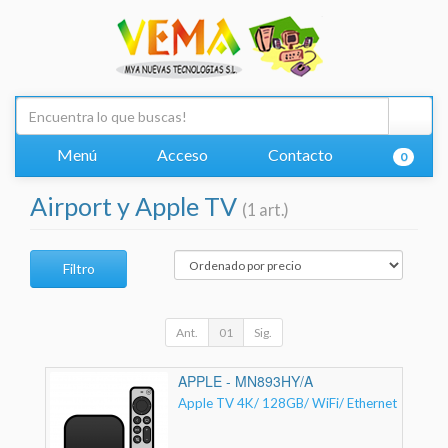
Menú
Acceso
Contacto
0
Airport y Apple TV
(1 art.)
Filtro
Ant.
01
Sig.
APPLE - MN893HY/A
Apple TV 4K/ 128GB/ WiFi/ Ethernet