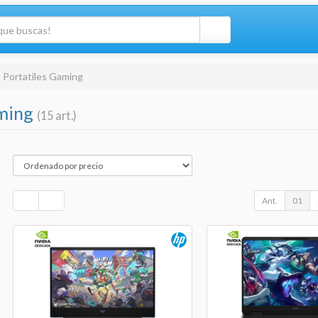
Portatiles Gaming
aming
(15 art.)
Ant.
01