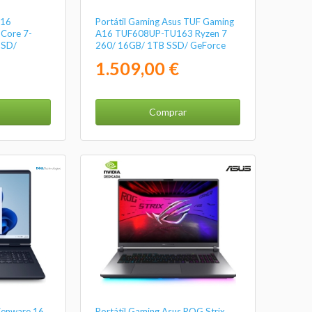
V16
Portátil Gaming Asus TUF Gaming
Core 7-
A16 TUF608UP-TU163 Ryzen 7
SSD/
260/ 16GB/ 1TB SSD/ GeForce
"/ Sin
RTX 5070/ 16"/ Sin Sistema
1.509,00 €
Operativo
Comprar
lienware 16
Portátil Gaming Asus ROG Strix