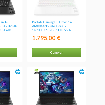
men 16-
Portátil Gaming HP Omen 16-
-350/ 32GB/
AM0044NS Intel Core i9-
X 5060/
14900HX/ 32GB/ 1TB SSD/
ativo
GeForce RTX 5060/ 16"/ Sin
1.795,00 €
Sistema Operativo
Comprar