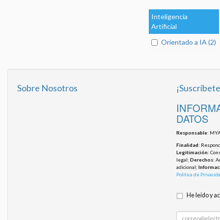
Inteligencia
Artificial
Orientado a IA (2)
Sobre Nosotros
¡Suscríbete
INFORMA
DATOS
Responsable
: MYA
Finalidad
: Responde
Legitimación
: Con
legal;
Derechos
: A
adicional;
Informac
Política de Privacid
He leído y a