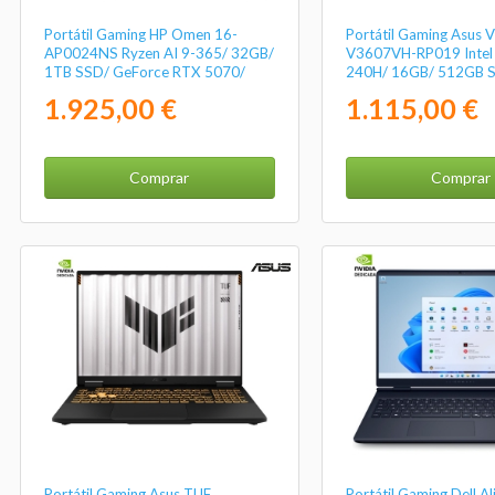
Portátil Gaming HP Omen 16-
Portátil Gaming Asus 
AP0024NS Ryzen AI 9-365/ 32GB/
V3607VH-RP019 Intel 
1TB SSD/ GeForce RTX 5070/
240H/ 16GB/ 512GB 
16"/ Sin Sistema Operativo
GeForce RTX 5050/ 16
1.925,00 €
1.115,00 €
Sistema Operativo
Comprar
Comprar
Portátil Gaming Asus TUF
Portátil Gaming Dell A