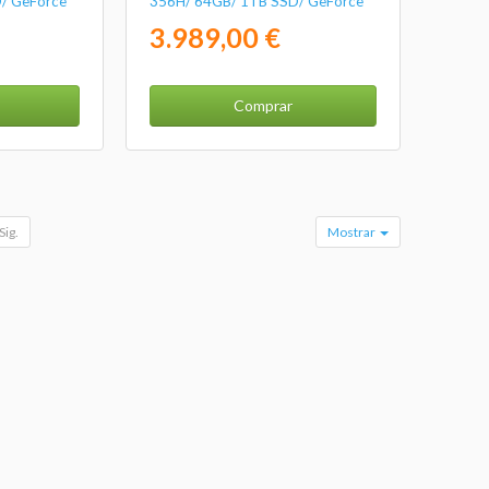
/ GeForce
356H/ 64GB/ 1TB SSD/ GeForce
 Win11 Pro
RTX 5070/ 16" Táctil/ Win11 Pro
3.989,00 €
Comprar
Sig.
Mostrar