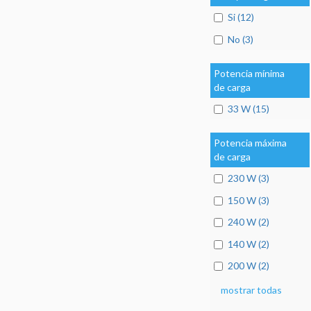
Si (12)
No (3)
Potencia mínima
de carga
33 W (15)
Potencia máxima
de carga
230 W (3)
150 W (3)
240 W (2)
140 W (2)
200 W (2)
mostrar todas