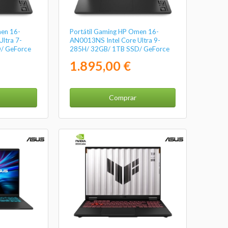
men 16-
Portátil Gaming HP Omen 16-
ltra 7-
AN0013NS Intel Core Ultra 9-
/ GeForce
285H/ 32GB/ 1TB SSD/ GeForce
stema
RTX 5060/ 16"/ Sin Sistema
1.895,00 €
Operativo
Comprar