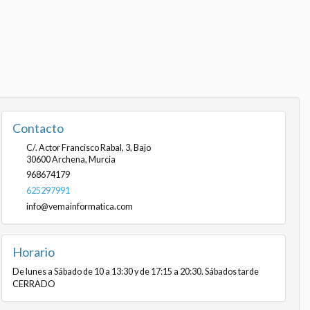
Contacto
C/. Actor Francisco Rabal, 3, Bajo
30600
Archena
,
Murcia
968674179
625297991
info@vemainformatica.com
Horario
De lunes a Sábado de 10 a 13:30 y de 17:15 a 20:30. Sábados tarde
CERRADO