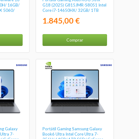
40H/ 16GB/
G18 (2025) G815JMR-S8051 Intel
X 5060/
Core i7-14650HX/ 32GB/ 1TB
SSD/ GeForce RTX 5060/ 18"/ Sin
1.845,00 €
Sistema Operativo
Comprar
ng Galaxy
Portátil Gaming Samsung Galaxy
Ultra 7-
Book6 Ultra Intel Core Ultra 7-