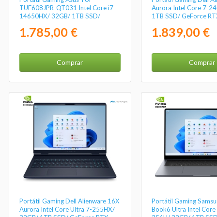
TUF608JPR-QT031 Intel Core i7-
Aurora Intel Core 7-2
14650HX/ 32GB/ 1TB SSD/
1TB SSD/ GeForce RT
GeForce RTX 5070/ 16"/ Sin
16"/ Win11
1.785,00 €
1.839,00 €
Sistema Operativo
Comprar
Comprar
Portátil Gaming Dell Alienware 16X
Portátil Gaming Samsu
Aurora Intel Core Ultra 7-255HX/
Book6 Ultra Intel Core 