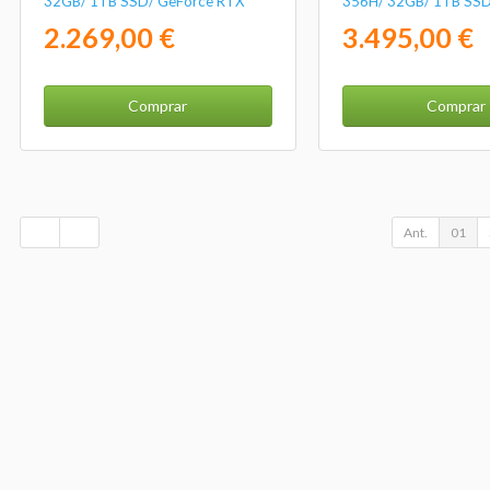
32GB/ 1TB SSD/ GeForce RTX
356H/ 32GB/ 1TB SSD
5060/ 16"/ Win11
RTX 5060/ 16" Táctil/
2.269,00 €
3.495,00 €
Comprar
Comprar
Ant.
01