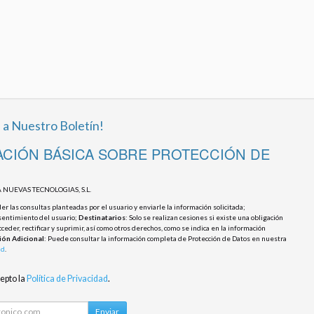
 a Nuestro Boletín!
CIÓN BÁSICA SOBRE PROTECCIÓN DE
 NUEVAS TECNOLOGIAS, S.L.
r las consultas planteadas por el usuario y enviarle la información solicitada;
sentimiento del usuario;
Destinatarios
: Solo se realizan cesiones si existe una obligación
cceder, rectificar y suprimir, así como otros derechos, como se indica en la información
ión Adicional
: Puede consultar la información completa de Protección de Datos en nuestra
ad
.
cepto la
Política de Privacidad
.
Enviar