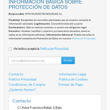
INFORMACIÓN BÁSICA SOBRE
PROTECCIÓN DE DATOS
Responsable
: MYA NUEVAS TECNOLOGIAS, S.L.
Finalidad
: Responder las consultas planteadas por el usuario y enviarle la
información solicitada;
Legitimación
: Consentimiento del usuario;
Destinatarios
: Solo se realizan cesiones si existe una obligación legal;
Derechos
: Acceder, rectificar y suprimir, así como otros derechos, como se
indica en la información adicional;
Información Adicional
: Puede consultar la
información completa de Protección de Datos en nuestra
Política de Privacidad
.
He leído y acepto la
Política de Privacidad
.
Enviar
Contacto
Información Legal
Política Privacidad
Política de Cookies
Condiciones de Compra
Formas de Pago
¿Quienes Somos?
Contacto
C/. Actor Francisco Rabal, 3, Bajo