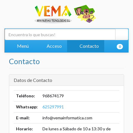
Menú
Acceso
Contacto
0
Contacto
Datos de Contacto
Teléfono:
968674179
Whatsapp:
625297991
E-mail:
info@vemainformatica.com
Horario:
De lunes a Sábado de 10 a 13:30 y de