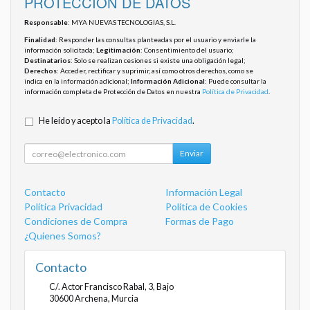
PROTECCIÓN DE DATOS
Responsable
: MYA NUEVAS TECNOLOGIAS, S.L.
Finalidad
: Responder las consultas planteadas por el usuario y enviarle la
información solicitada;
Legitimación
: Consentimiento del usuario;
Destinatarios
: Solo se realizan cesiones si existe una obligación legal;
Derechos
: Acceder, rectificar y suprimir, así como otros derechos, como se
indica en la información adicional;
Información Adicional
: Puede consultar la
información completa de Protección de Datos en nuestra
Política de Privacidad
.
He leído y acepto la
Política de Privacidad
.
Enviar
Contacto
Información Legal
Política Privacidad
Política de Cookies
Condiciones de Compra
Formas de Pago
¿Quienes Somos?
Contacto
C/. Actor Francisco Rabal, 3, Bajo
30600
Archena
,
Murcia