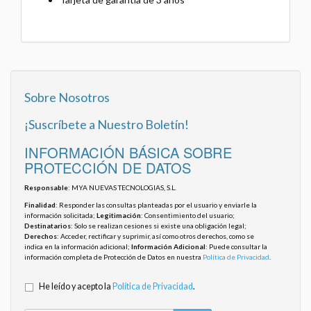
Sobre Nosotros
¡Suscríbete a Nuestro Boletín!
INFORMACIÓN BÁSICA SOBRE
PROTECCIÓN DE DATOS
Responsable
: MYA NUEVAS TECNOLOGIAS, S.L.
Finalidad
: Responder las consultas planteadas por el usuario y enviarle la
información solicitada;
Legitimación
: Consentimiento del usuario;
Destinatarios
: Solo se realizan cesiones si existe una obligación legal;
Derechos
: Acceder, rectificar y suprimir, así como otros derechos, como se
indica en la información adicional;
Información Adicional
: Puede consultar la
información completa de Protección de Datos en nuestra
Política de Privacidad
.
He leído y acepto la
Política de Privacidad
.