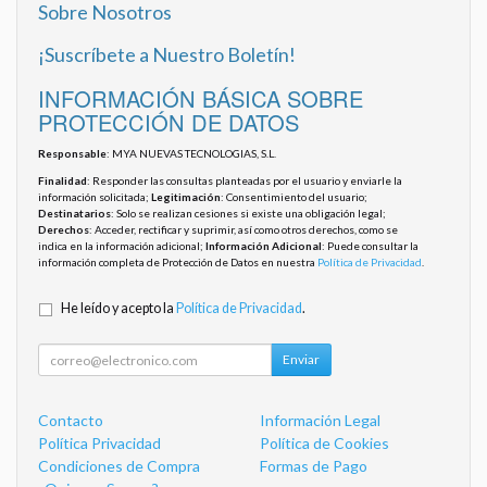
Sobre Nosotros
¡Suscríbete a Nuestro Boletín!
INFORMACIÓN BÁSICA SOBRE
PROTECCIÓN DE DATOS
Responsable
: MYA NUEVAS TECNOLOGIAS, S.L.
Finalidad
: Responder las consultas planteadas por el usuario y enviarle la
información solicitada;
Legitimación
: Consentimiento del usuario;
Destinatarios
: Solo se realizan cesiones si existe una obligación legal;
Derechos
: Acceder, rectificar y suprimir, así como otros derechos, como se
indica en la información adicional;
Información Adicional
: Puede consultar la
información completa de Protección de Datos en nuestra
Política de Privacidad
.
He leído y acepto la
Política de Privacidad
.
Enviar
Contacto
Información Legal
Política Privacidad
Política de Cookies
Condiciones de Compra
Formas de Pago