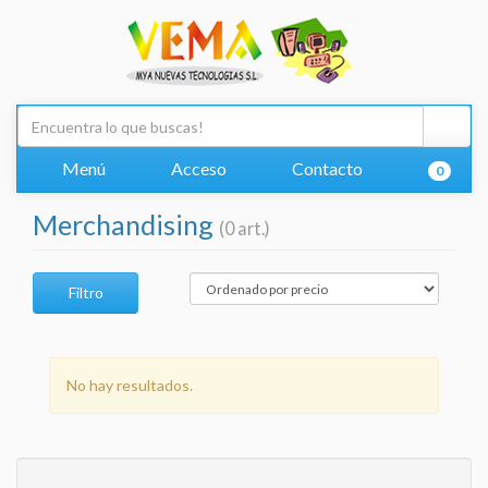
Menú
Acceso
Contacto
0
Merchandising
(0 art.)
Filtro
No hay resultados.