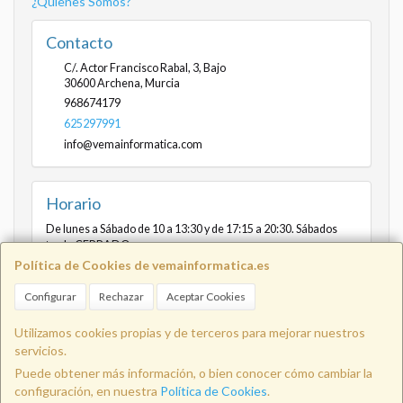
¿Quienes Somos?
Contacto
C/. Actor Francisco Rabal, 3, Bajo
30600
Archena
,
Murcia
968674179
625297991
info@vemainformatica.com
Horario
De lunes a Sábado de 10 a 13:30 y de 17:15 a 20:30. Sábados
tarde CERRADO
Política de Cookies de vemainformatica.es
Configurar
Rechazar
Aceptar Cookies
Info@vemainformatica.com
625
Utilizamos cookies propias y de terceros para mejorar nuestros
servicios.
Puede obtener más información, o bien conocer cómo cambiar la
29 79 91
configuración, en nuestra
Política de Cookies
.