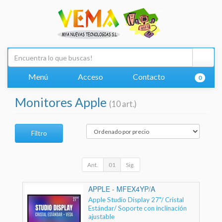
Menú
Acceso
Contacto
0
Monitores Apple
(10 art.)
Filtro
Ant.
01
Sig.
APPLE - MFEX4YP/A
Apple Studio Display 27"/ Cristal
Estándar/ Soporte con inclinación
ajustable