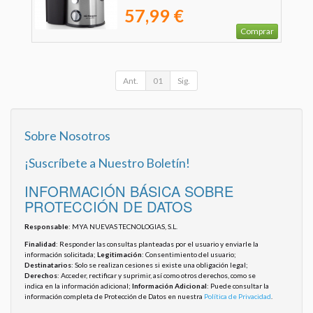
57,99 €
Comprar
Ant.
01
Sig.
Sobre Nosotros
¡Suscríbete a Nuestro Boletín!
INFORMACIÓN BÁSICA SOBRE
PROTECCIÓN DE DATOS
Responsable
: MYA NUEVAS TECNOLOGIAS, S.L.
Finalidad
: Responder las consultas planteadas por el usuario y enviarle la
información solicitada;
Legitimación
: Consentimiento del usuario;
Destinatarios
: Solo se realizan cesiones si existe una obligación legal;
Derechos
: Acceder, rectificar y suprimir, así como otros derechos, como se
indica en la información adicional;
Información Adicional
: Puede consultar la
información completa de Protección de Datos en nuestra
Política de Privacidad
.