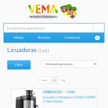
Menú
Acceso
Contacto
0
Licuadoras
(1 art.)
Filtro
Ant.
01
Sig.
ORBEGOZO - 17055
Licuadora Orbegozo LI 5060/ 600W/
2 Velocidades