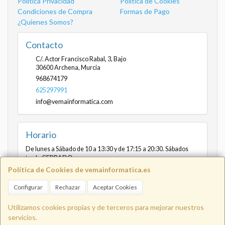
Política Privacidad
Política de Cookies
Condiciones de Compra
Formas de Pago
¿Quienes Somos?
Contacto
C/. Actor Francisco Rabal, 3, Bajo
30600
Archena
,
Murcia
968674179
625297991
info@vemainformatica.com
Horario
De lunes a Sábado de 10 a 13:30 y de 17:15 a 20:30. Sábados
tarde CERRADO
Política de Cookies de vemainformatica.es
Configurar
Rechazar
Aceptar Cookies
Info@vemainformatica.com
625
Utilizamos cookies propias y de terceros para mejorar nuestros
servicios.