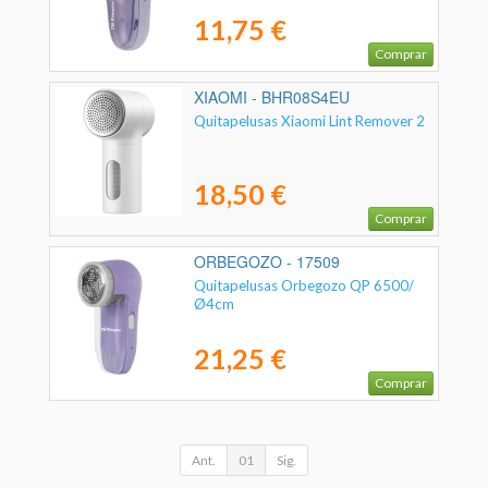
11,75 €
Comprar
XIAOMI - BHR08S4EU
Quitapelusas Xiaomi Lint Remover 2
18,50 €
Comprar
ORBEGOZO - 17509
Quitapelusas Orbegozo QP 6500/
Ø4cm
21,25 €
Comprar
Ant.
01
Sig.