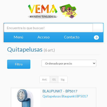
Menú
Acceso
Contacto
0
Quitapelusas
(6 art.)
Filtro
Ant.
01
Sig.
BLAUPUNKT - BP5017
Quitapelusas Blaupunkt BP5017