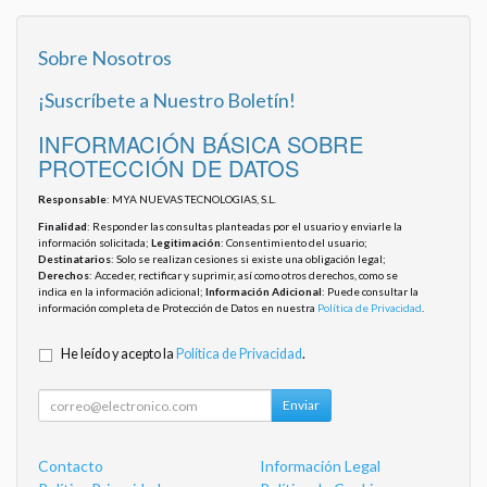
Sobre Nosotros
¡Suscríbete a Nuestro Boletín!
INFORMACIÓN BÁSICA SOBRE
PROTECCIÓN DE DATOS
Responsable
: MYA NUEVAS TECNOLOGIAS, S.L.
Finalidad
: Responder las consultas planteadas por el usuario y enviarle la
información solicitada;
Legitimación
: Consentimiento del usuario;
Destinatarios
: Solo se realizan cesiones si existe una obligación legal;
Derechos
: Acceder, rectificar y suprimir, así como otros derechos, como se
indica en la información adicional;
Información Adicional
: Puede consultar la
información completa de Protección de Datos en nuestra
Política de Privacidad
.
He leído y acepto la
Política de Privacidad
.
Enviar
Contacto
Información Legal