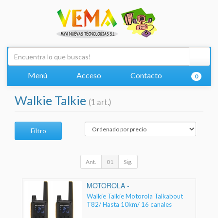
Menú
Acceso
Contacto
0
Walkie Talkie
(1 art.)
Filtro
Ant.
01
Sig.
MOTOROLA -
Walkie Talkie Motorola Talkabout
T82/ Hasta 10km/ 16 canales