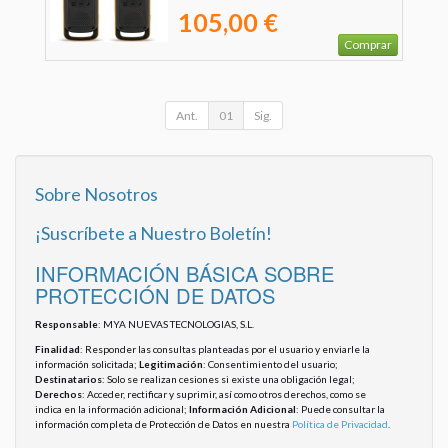
105,00 €
Comprar
Ant.
01
Sig.
Sobre Nosotros
¡Suscríbete a Nuestro Boletín!
INFORMACIÓN BÁSICA SOBRE
PROTECCIÓN DE DATOS
Responsable
: MYA NUEVAS TECNOLOGIAS, S.L.
Finalidad
: Responder las consultas planteadas por el usuario y enviarle la
información solicitada;
Legitimación
: Consentimiento del usuario;
Destinatarios
: Solo se realizan cesiones si existe una obligación legal;
Derechos
: Acceder, rectificar y suprimir, así como otros derechos, como se
indica en la información adicional;
Información Adicional
: Puede consultar la
información completa de Protección de Datos en nuestra
Política de Privacidad
.