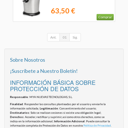
63,50 €
Comprar
Ant.
01
Sig.
Sobre Nosotros
¡Suscríbete a Nuestro Boletín!
INFORMACIÓN BÁSICA SOBRE
PROTECCIÓN DE DATOS
Responsable
: MYA NUEVAS TECNOLOGIAS, S.L.
Finalidad
: Responder las consultas planteadas por el usuario y enviarle la
información solicitada;
Legitimación
: Consentimiento del usuario;
Destinatarios
: Solo se realizan cesiones si existe una obligación legal;
Derechos
: Acceder, rectificar y suprimir, así como otros derechos, como se
indica en la información adicional;
Información Adicional
: Puede consultar la
información completa de Protección de Datos en nuestra
Política de Privacidad
.