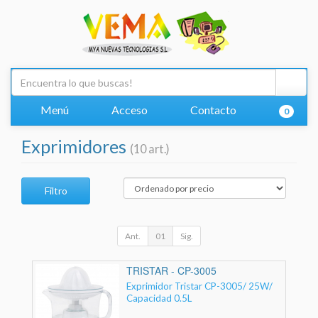
Menú
Acceso
Contacto
0
Exprimidores
(10 art.)
Filtro
Ant.
01
Sig.
TRISTAR - CP-3005
Exprimidor Tristar CP-3005/ 25W/
Capacidad 0.5L