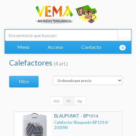
Menú
Acceso
Contacto
0
Calefactores
(4 art.)
Filtro
Ant.
01
Sig.
BLAUPUNKT - BP1014
Calefactor Blaupunkt BP1014/
2000W