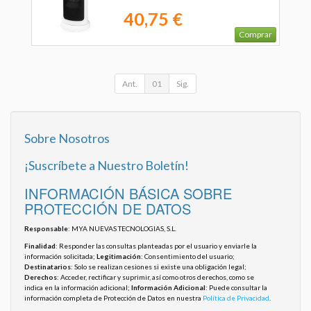
40,75 €
Comprar
Ant.
01
Sig.
Sobre Nosotros
¡Suscríbete a Nuestro Boletín!
INFORMACIÓN BÁSICA SOBRE
PROTECCIÓN DE DATOS
Responsable
: MYA NUEVAS TECNOLOGIAS, S.L.
Finalidad
: Responder las consultas planteadas por el usuario y enviarle la
información solicitada;
Legitimación
: Consentimiento del usuario;
Destinatarios
: Solo se realizan cesiones si existe una obligación legal;
Derechos
: Acceder, rectificar y suprimir, así como otros derechos, como se
indica en la información adicional;
Información Adicional
: Puede consultar la
información completa de Protección de Datos en nuestra
Política de Privacidad
.