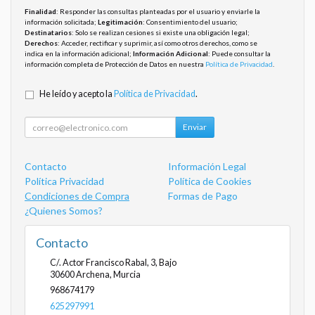
Finalidad
: Responder las consultas planteadas por el usuario y enviarle la
información solicitada;
Legitimación
: Consentimiento del usuario;
Destinatarios
: Solo se realizan cesiones si existe una obligación legal;
Derechos
: Acceder, rectificar y suprimir, así como otros derechos, como se
indica en la información adicional;
Información Adicional
: Puede consultar la
información completa de Protección de Datos en nuestra
Política de Privacidad
.
He leído y acepto la
Política de Privacidad
.
Enviar
Contacto
Información Legal
Política Privacidad
Política de Cookies
Condiciones de Compra
Formas de Pago
¿Quienes Somos?
Contacto
C/. Actor Francisco Rabal, 3, Bajo
30600
Archena
,
Murcia
968674179
625297991