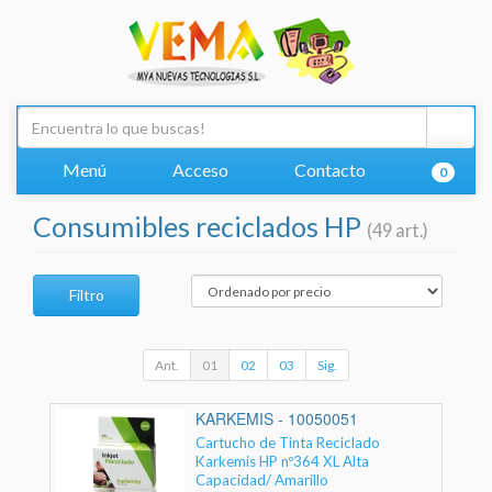
Menú
Acceso
Contacto
0
Consumibles reciclados HP
(49 art.)
Filtro
Ant.
01
02
03
Sig.
KARKEMIS - 10050051
Cartucho de Tinta Reciclado
Karkemis HP nº364 XL Alta
Capacidad/ Amarillo