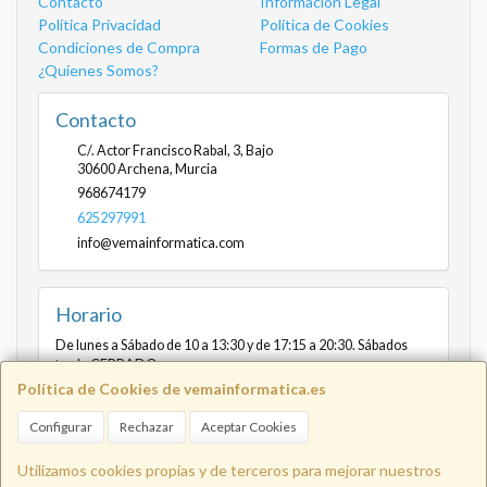
Contacto
Información Legal
Política Privacidad
Política de Cookies
Condiciones de Compra
Formas de Pago
¿Quienes Somos?
Contacto
C/. Actor Francisco Rabal, 3, Bajo
30600
Archena
,
Murcia
968674179
625297991
info@vemainformatica.com
Horario
De lunes a Sábado de 10 a 13:30 y de 17:15 a 20:30. Sábados
tarde CERRADO
Política de Cookies de vemainformatica.es
Configurar
Rechazar
Aceptar Cookies
Info@vemainformatica.com
625
Utilizamos cookies propias y de terceros para mejorar nuestros