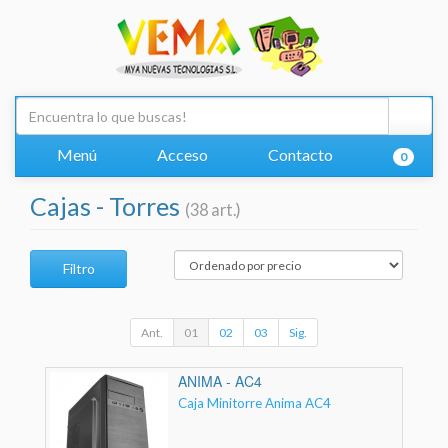
Menú
Acceso
Contacto
0
Cajas - Torres
(38 art.)
Filtro
Ant.
01
02
03
Sig.
ANIMA - AC4
Caja Minitorre Anima AC4