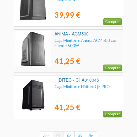
39,99 €
Comprar
ANIMA - ACM500
Caja Minitorre Anima ACM500 con
Fuente 500W
41,25 €
Comprar
HIDITEC - CHA010045
Caja Minitorre Hiditec Q5 PRO
41,25 €
Comprar
Ant.
01
02
03
Sig.