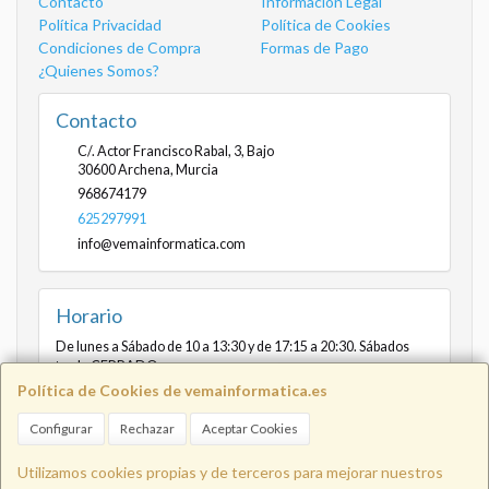
Contacto
Información Legal
Política Privacidad
Política de Cookies
Condiciones de Compra
Formas de Pago
¿Quienes Somos?
Contacto
C/. Actor Francisco Rabal, 3, Bajo
30600
Archena
,
Murcia
968674179
625297991
info@vemainformatica.com
Horario
De lunes a Sábado de 10 a 13:30 y de 17:15 a 20:30. Sábados
tarde CERRADO
Política de Cookies de vemainformatica.es
Configurar
Rechazar
Aceptar Cookies
Info@vemainformatica.com
625
Utilizamos cookies propias y de terceros para mejorar nuestros