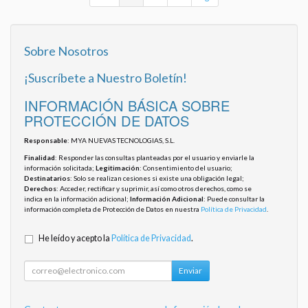
Sobre Nosotros
¡Suscríbete a Nuestro Boletín!
INFORMACIÓN BÁSICA SOBRE
PROTECCIÓN DE DATOS
Responsable
: MYA NUEVAS TECNOLOGIAS, S.L.
Finalidad
: Responder las consultas planteadas por el usuario y enviarle la
información solicitada;
Legitimación
: Consentimiento del usuario;
Destinatarios
: Solo se realizan cesiones si existe una obligación legal;
Derechos
: Acceder, rectificar y suprimir, así como otros derechos, como se
indica en la información adicional;
Información Adicional
: Puede consultar la
información completa de Protección de Datos en nuestra
Política de Privacidad
.
He leído y acepto la
Política de Privacidad
.
Enviar