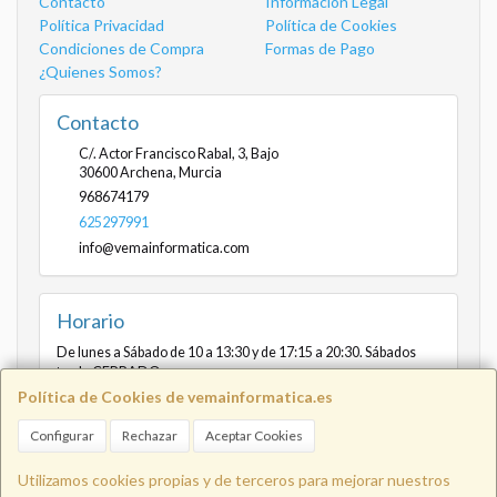
Contacto
Información Legal
Política Privacidad
Política de Cookies
Condiciones de Compra
Formas de Pago
¿Quienes Somos?
Contacto
C/. Actor Francisco Rabal, 3, Bajo
30600
Archena
,
Murcia
968674179
625297991
info@vemainformatica.com
Horario
De lunes a Sábado de 10 a 13:30 y de 17:15 a 20:30. Sábados
tarde CERRADO
Política de Cookies de vemainformatica.es
Configurar
Rechazar
Aceptar Cookies
Info@vemainformatica.com
625
Utilizamos cookies propias y de terceros para mejorar nuestros