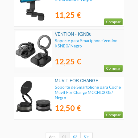
11,25 €
Comprar
VENTION - KSNB0
Soporte para Smartphone Vention
KSNB0/ Negro
12,25 €
Comprar
MUVIT FOR CHANGE -
MCCHL0035
Soporte de Smartphone para Coche
Muvit For Change MCCHL0035/
Negro
12,50 €
Comprar
Ant.
01
02
Sig.