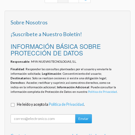
Sobre Nosotros
¡Suscríbete a Nuestro Boletín!
INFORMACIÓN BÁSICA SOBRE
PROTECCIÓN DE DATOS
Responsable
: MYA NUEVAS TECNOLOGIAS, S.L.
Finalidad
: Responder las consultas planteadas por el usuario y enviarle la
información solicitada;
Legitimación
: Consentimiento del usuario;
Destinatarios
: Solo se realizan cesiones si existe una obligación legal;
Derechos
: Acceder, rectificar y suprimir, así como otros derechos, como se
indica en la información adicional;
Información Adicional
: Puede consultar la
información completa de Protección de Datos en nuestra
Política de Privacidad
.
He leído y acepto la
Política de Privacidad
.
Enviar