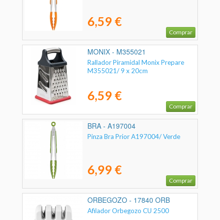
6,59 €
Comprar
MONIX - M355021
Rallador Piramidal Monix Prepare
M355021/ 9 x 20cm
6,59 €
Comprar
BRA - A197004
Pinza Bra Prior A197004/ Verde
6,99 €
Comprar
ORBEGOZO - 17840 ORB
Afilador Orbegozo CU 2500