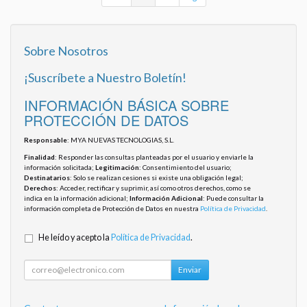
Sobre Nosotros
¡Suscríbete a Nuestro Boletín!
INFORMACIÓN BÁSICA SOBRE
PROTECCIÓN DE DATOS
Responsable
: MYA NUEVAS TECNOLOGIAS, S.L.
Finalidad
: Responder las consultas planteadas por el usuario y enviarle la
información solicitada;
Legitimación
: Consentimiento del usuario;
Destinatarios
: Solo se realizan cesiones si existe una obligación legal;
Derechos
: Acceder, rectificar y suprimir, así como otros derechos, como se
indica en la información adicional;
Información Adicional
: Puede consultar la
información completa de Protección de Datos en nuestra
Política de Privacidad
.
He leído y acepto la
Política de Privacidad
.
Enviar