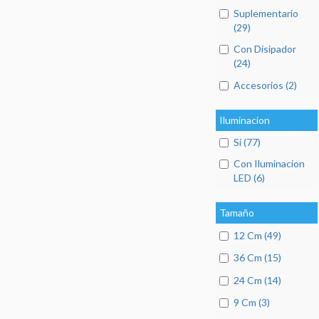
Suplementario
(29)
Con Disipador
(24)
Accesorios (2)
Iluminacion
Si (77)
Con Iluminacion
LED (6)
Tamaño
12 Cm (49)
36 Cm (15)
24 Cm (14)
9 Cm (3)