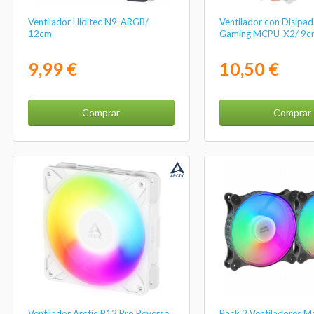
Ventilador Hiditec N9-ARGB/
Ventilador con Disipa
12cm
Gaming MCPU-X2/ 9c
9,99 €
10,50 €
Comprar
Comprar
Ventilador Arctic P12 Pro Reverse
Pack 2 Ventiladores M