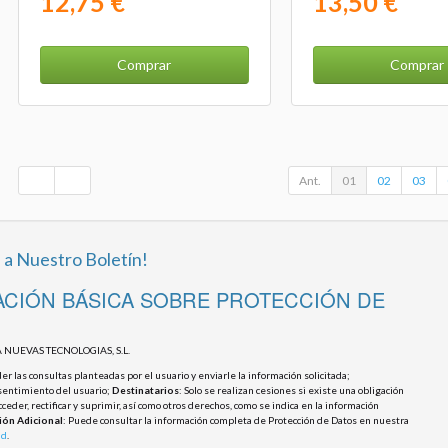
12,75 €
13,50 €
Comprar
Comprar
Ant.
01
02
03
 a Nuestro Boletín!
CIÓN BÁSICA SOBRE PROTECCIÓN DE
 NUEVAS TECNOLOGIAS, S.L.
r las consultas planteadas por el usuario y enviarle la información solicitada;
sentimiento del usuario;
Destinatarios
: Solo se realizan cesiones si existe una obligación
cceder, rectificar y suprimir, así como otros derechos, como se indica en la información
ión Adicional
: Puede consultar la información completa de Protección de Datos en nuestra
ad
.