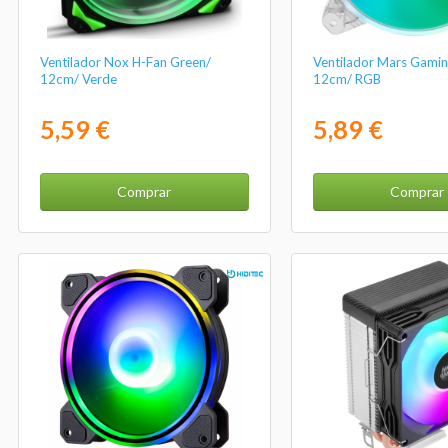
Ventilador Nox H-Fan Green/
Ventilador Mars Gami
12cm/ Verde
12cm/ RGB
5,59 €
5,89 €
Comprar
Comprar