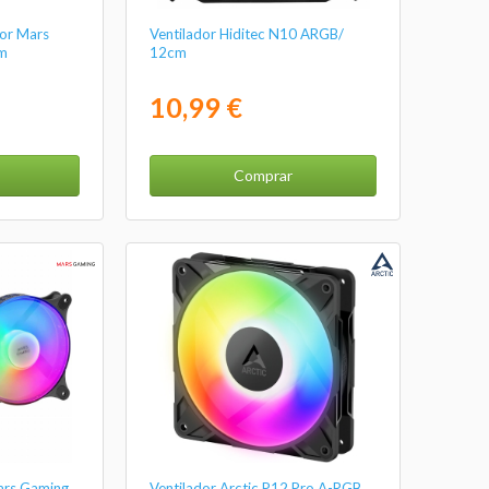
dor Mars
Ventilador Hiditec N10 ARGB/
m
12cm
10,99 €
Comprar
ars Gaming
Ventilador Arctic P12 Pro A-RGB