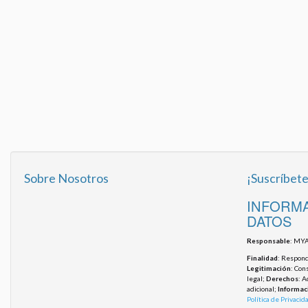
Sobre Nosotros
¡Suscríbete
INFORMA
DATOS
Responsable
: MYA
Finalidad
: Responde
Legitimación
: Con
legal;
Derechos
: A
adicional;
Informac
Política de Privacid