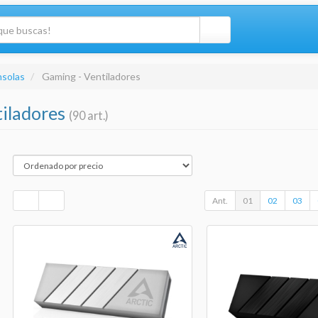
nsolas
Gaming - Ventiladores
tiladores
(90 art.)
Ant.
01
02
03