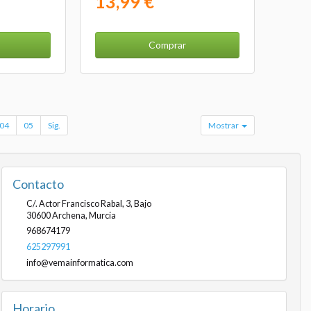
13,99 €
Comprar
04
05
Sig.
Mostrar
Contacto
C/. Actor Francisco Rabal, 3, Bajo
30600
Archena
,
Murcia
968674179
625297991
info@vemainformatica.com
Horario