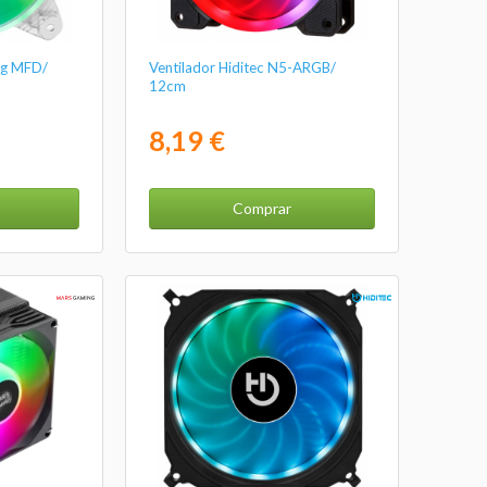
ng MFD/
Ventilador Hiditec N5-ARGB/
12cm
8,19 €
Comprar