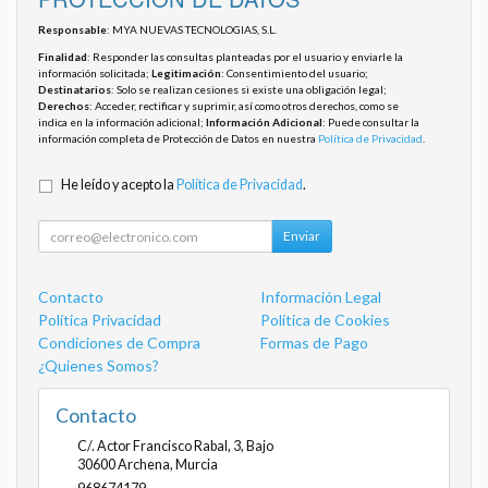
Responsable
: MYA NUEVAS TECNOLOGIAS, S.L.
Finalidad
: Responder las consultas planteadas por el usuario y enviarle la
información solicitada;
Legitimación
: Consentimiento del usuario;
Destinatarios
: Solo se realizan cesiones si existe una obligación legal;
Derechos
: Acceder, rectificar y suprimir, así como otros derechos, como se
indica en la información adicional;
Información Adicional
: Puede consultar la
información completa de Protección de Datos en nuestra
Política de Privacidad
.
He leído y acepto la
Política de Privacidad
.
Enviar
Contacto
Información Legal
Política Privacidad
Política de Cookies
Condiciones de Compra
Formas de Pago
¿Quienes Somos?
Contacto
C/. Actor Francisco Rabal, 3, Bajo
30600
Archena
,
Murcia