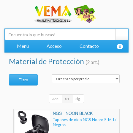
Menú
Acceso
Contacto
0
Material de Protección
(2 art.)
Filtro
Ant.
01
Sig.
NGS - NOON BLACK
Tapones de oído NGS Noon/ S-M-L/
Negros