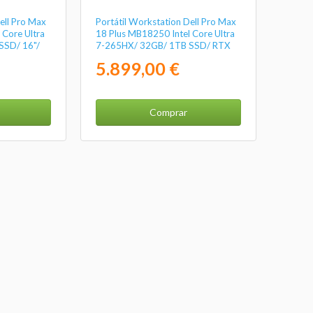
ell Pro Max
Portátil Workstation Dell Pro Max
 Core Ultra
18 Plus MB18250 Intel Core Ultra
SSD/ 16"/
7-265HX/ 32GB/ 1TB SSD/ RTX
ll/ Win11
Pro 3000 Blackwell/ 18"/ Win11
5.899,00 €
Pro
Comprar