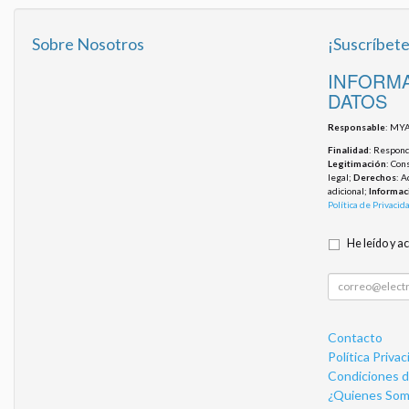
Sobre Nosotros
¡Suscríbete
INFORMA
DATOS
Responsable
: MYA
Finalidad
: Responde
Legitimación
: Con
legal;
Derechos
: A
adicional;
Informac
Política de Privacid
He leído y a
Contacto
Política Privac
Condiciones 
¿Quienes Som