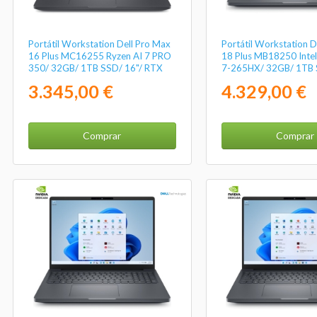
Portátil Workstation Dell Pro Max
Portátil Workstation D
16 Plus MC16255 Ryzen AI 7 PRO
18 Plus MB18250 Intel
350/ 32GB/ 1TB SSD/ 16"/ RTX
7-265HX/ 32GB/ 1TB
Pro 1000 Blackwell/ Win11 Pro
Pro 2000 Blackwell/ 1
3.345,00 €
4.329,00 €
Pro
Comprar
Comprar