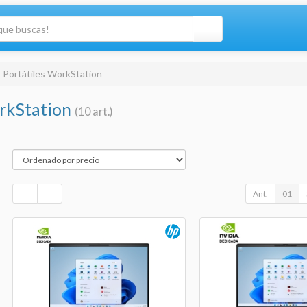
Portátiles WorkStation
orkStation
(10 art.)
Ant.
01