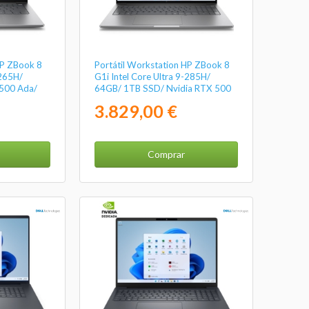
HP ZBook 8
Portátil Workstation HP ZBook 8
-265H/
G1i Intel Core Ultra 9-285H/
500 Ada/
64GB/ 1TB SSD/ Nvidia RTX 500
Ada/ 16" Táctil/ Win11 Pro
3.829,00 €
Comprar