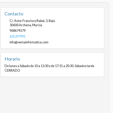
Contacto
C/. Actor Francisco Rabal, 3, Bajo
30600
Archena
,
Murcia
968674179
625297991
info@vemainformatica.com
Horario
De lunes a Sábado de 10 a 13:30 y de 17:15 a 20:30. Sábados tarde
CERRADO