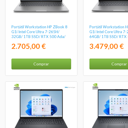
Portátil Workstation HP ZBook 8
Portátil Workstation 
G1i Intel Core Ultra 7-265H/
G1i Intel Core Ultra 7
32GB/ 1TB SSD/ RTX 500 Ada/
64GB/ 1TB SSD/ RTX 
16" Táctil/ Win11 Pro
14"/ Win11 Pro
2.705,00 €
3.479,00 €
Comprar
Comprar