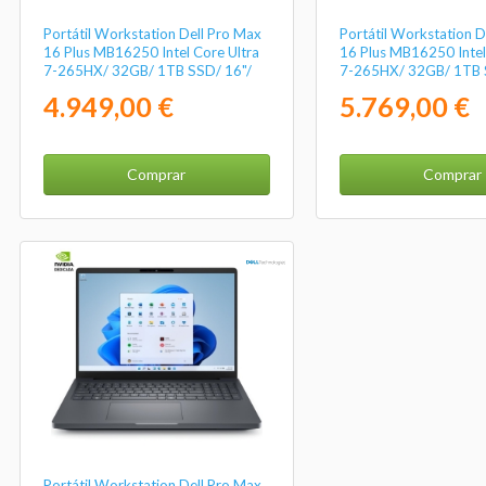
Portátil Workstation Dell Pro Max
Portátil Workstation D
16 Plus MB16250 Intel Core Ultra
16 Plus MB16250 Intel
7-265HX/ 32GB/ 1TB SSD/ 16"/
7-265HX/ 32GB/ 1TB 
RTX Pro 2000 Blackwell/ Win11
RTX Pro 3000 Blackwe
4.949,00 €
5.769,00 €
Pro
Pro
Comprar
Comprar
Portátil Workstation Dell Pro Max