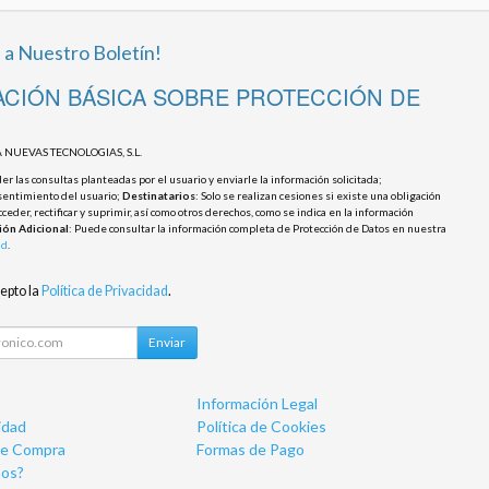
 a Nuestro Boletín!
CIÓN BÁSICA SOBRE PROTECCIÓN DE
 NUEVAS TECNOLOGIAS, S.L.
r las consultas planteadas por el usuario y enviarle la información solicitada;
sentimiento del usuario;
Destinatarios
: Solo se realizan cesiones si existe una obligación
cceder, rectificar y suprimir, así como otros derechos, como se indica en la información
ión Adicional
: Puede consultar la información completa de Protección de Datos en nuestra
ad
.
cepto la
Política de Privacidad
.
Enviar
Información Legal
idad
Política de Cookies
de Compra
Formas de Pago
os?