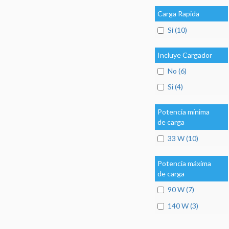
Carga Rapida
Si (10)
Incluye Cargador
No (6)
Si (4)
Potencia mínima
de carga
33 W (10)
Potencia máxima
de carga
90 W (7)
140 W (3)