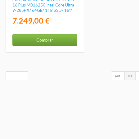
16 Plus MB16250 Intel Core Ultra
9-285HX/ 64GB/ 1TB SSD/ 16"/
RTX Pro 3000 Blackwell/ Win11
7.249,00 €
Pro
Comprar
Ant.
01