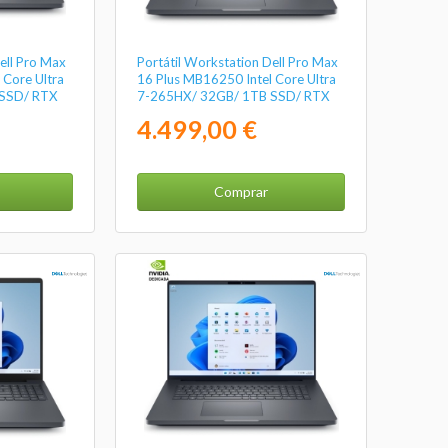
ell Pro Max
Portátil Workstation Dell Pro Max
 Core Ultra
16 Plus MB16250 Intel Core Ultra
 SSD/ RTX
7-265HX/ 32GB/ 1TB SSD/ RTX
8"/ Win11
Pro 3000 Blackwell/ 16"/ Win11
4.499,00 €
Pro
Comprar