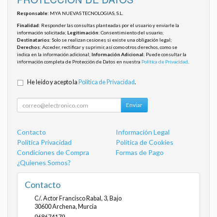
Responsable
: MYA NUEVAS TECNOLOGIAS, S.L.
Finalidad
: Responder las consultas planteadas por el usuario y enviarle la
información solicitada;
Legitimación
: Consentimiento del usuario;
Destinatarios
: Solo se realizan cesiones si existe una obligación legal;
Derechos
: Acceder, rectificar y suprimir, así como otros derechos, como se
indica en la información adicional;
Información Adicional
: Puede consultar la
información completa de Protección de Datos en nuestra
Política de Privacidad
.
He leído y acepto la
Política de Privacidad
.
Enviar
Contacto
Información Legal
Política Privacidad
Política de Cookies
Condiciones de Compra
Formas de Pago
¿Quienes Somos?
Contacto
C/. Actor Francisco Rabal, 3, Bajo
30600
Archena
,
Murcia