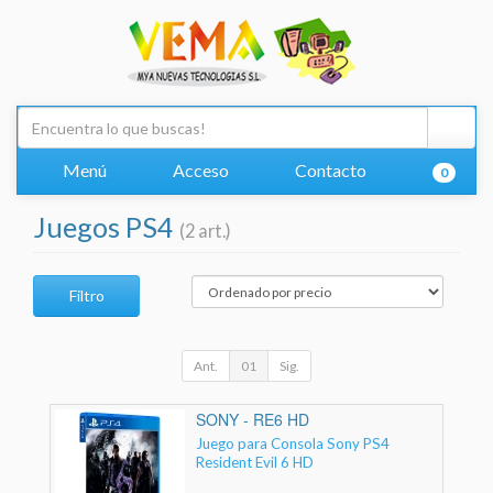
Menú
Acceso
Contacto
0
Juegos PS4
(2 art.)
Filtro
Ant.
01
Sig.
SONY - RE6 HD
Juego para Consola Sony PS4
Resident Evil 6 HD