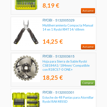
8,19 €
Avísame
RYOBI - 5132005329
Multiherramienta Compacta Manual
14 en 1 Ryobi RMT14/ 68mm
14,25 €
Avísame
RYOBI - 5132003615
Hoja para Sierra de Sable Ryobi
CSB184A1/ 184mm/ Compatible
con R18CS7-0 ONE+
18,25 €
Comprar
RYOBI - 5132003301
Estuche de 48 Puntas para Atornillar
Ryobi RAK48SSD