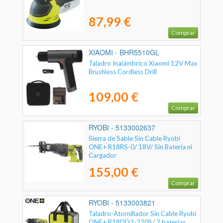
87,99 €
Comprar
XIAOMI - BHR5510GL
Taladro Inalámbrico Xiaomi 12V Max
Brushless Cordless Drill
109,00 €
Comprar
RYOBI - 5133002637
Sierra de Sable Sin Cable Ryobi
ONE+ R18RS-0/ 18V/ Sin Batería ni
Cargador
155,00 €
Comprar
RYOBI - 5133003821
Taladro-Atornillador Sin Cable Ryobi
ONE+ R18DD2-220S/ 2 baterías