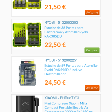
21,50 €
Avísame
RYOBI - 5132003303
Estuche de 38 Puntas para
Perforación y Atornillar Ryobi
RAK38SDD
22,50 €
Comprar
RYOBI - 5132002251
Estuche de 59 Puntas para Atornillar
Ryobi RAK59SD / Incluye
Destornillador
24,50 €
Avísame
XIAOMI - BHR08TYGL
Mini Compresor Xiaomi Mijia
Compact Portable Electric Air
Compressor/ 2000 mAh/ 150 psi