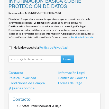
INFORMACIÓN BÁSICA SOBRE
PROTECCIÓN DE DATOS
Responsable
: MYA NUEVAS TECNOLOGIAS, S.L.
Finalidad
: Responder las consultas planteadas por el usuario y enviarle la
información solicitada;
Legitimación
: Consentimiento del usuario;
Destinatarios
: Solo se realizan cesiones si existe una obligación legal;
Derechos
: Acceder, rectificar y suprimir, así como otros derechos, como se
indica en la información adicional;
Información Adicional
: Puede consultar la
información completa de Protección de Datos en nuestra
Política de Privacidad
.
He leído y acepto la
Política de Privacidad
.
Enviar
Contacto
Información Legal
Política Privacidad
Política de Cookies
Condiciones de Compra
Formas de Pago
¿Quienes Somos?
Contacto
C/. Actor Francisco Rabal, 3, Bajo