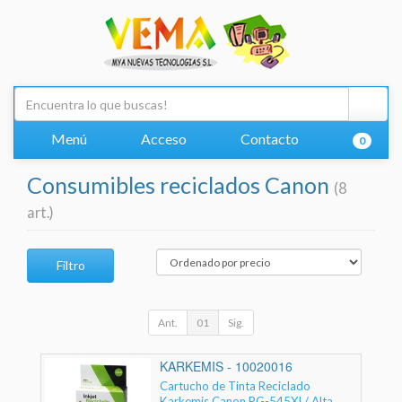
Menú
Acceso
Contacto
0
Consumibles reciclados Canon
(8
art.)
Filtro
Ant.
01
Sig.
KARKEMIS - 10020016
Cartucho de Tinta Reciclado
Karkemis Canon PG-545XL/ Alta