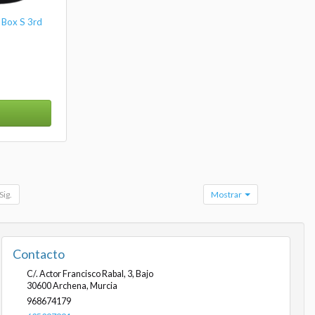
 Box S 3rd
Sig.
Mostrar
Contacto
C/. Actor Francisco Rabal, 3, Bajo
30600
Archena
,
Murcia
968674179