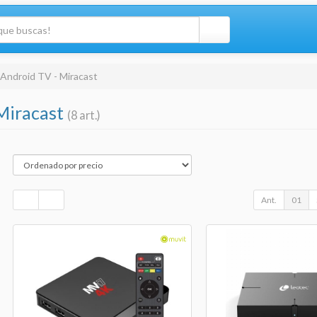
Android TV - Miracast
Miracast
(8 art.)
Ant.
01