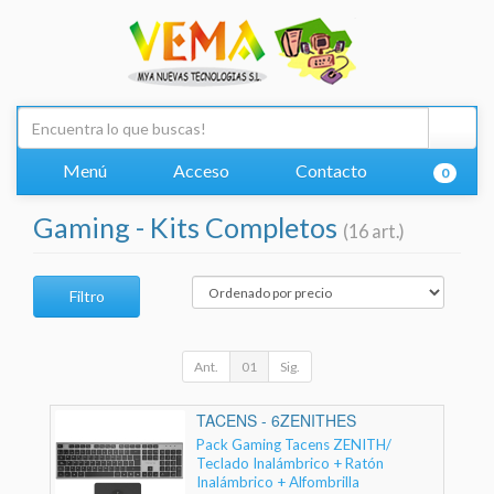
Menú
Acceso
Contacto
0
Gaming - Kits Completos
(16 art.)
Filtro
Ant.
01
Sig.
TACENS - 6ZENITHES
Pack Gaming Tacens ZENITH/
Teclado Inalámbrico + Ratón
Inalámbrico + Alfombrilla