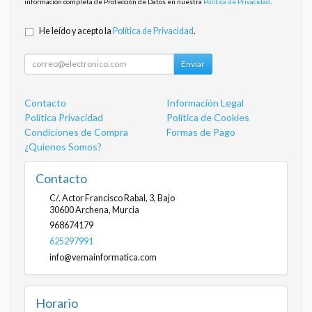
información completa de Protección de Datos en nuestra
Política de Privacidad
.
He leído y acepto la
Política de Privacidad
.
Enviar
Contacto
Información Legal
Política Privacidad
Política de Cookies
Condiciones de Compra
Formas de Pago
¿Quienes Somos?
Contacto
C/. Actor Francisco Rabal, 3, Bajo
30600
Archena
,
Murcia
968674179
625297991
info@vemainformatica.com
Horario