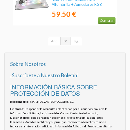
Alfombrilla + Auriculares RGB
59,50 €
Comprar
Ant.
01
Sig.
Sobre Nosotros
¡Suscríbete a Nuestro Boletín!
INFORMACIÓN BÁSICA SOBRE
PROTECCIÓN DE DATOS
Responsable
: MYA NUEVAS TECNOLOGIAS, S.L.
Finalidad
: Responder las consultas planteadas por el usuario y enviarle la
información solicitada;
Legitimación
: Consentimiento del usuario;
Destinatarios
: Solo se realizan cesiones si existe una obligación legal;
Derechos
: Acceder, rectificar y suprimir, así como otros derechos, como se
indica en la información adicional;
Información Adicional
: Puede consultar la