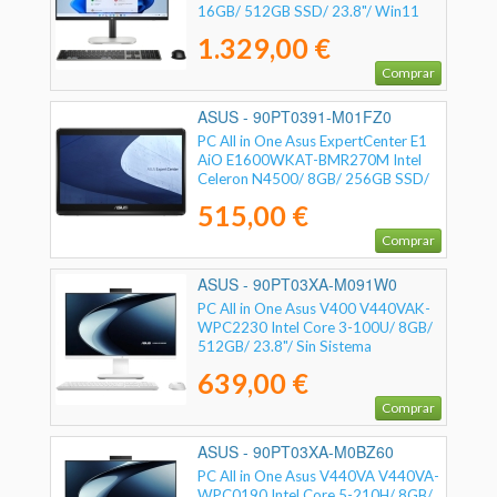
16GB/ 512GB SSD/ 23.8"/ Win11
Pro
1.329,00 €
Comprar
ASUS - 90PT0391-M01FZ0
PC All in One Asus ExpertCenter E1
AiO E1600WKAT-BMR270M Intel
Celeron N4500/ 8GB/ 256GB SSD/
15.6" Táctil/ Sin Sistema Operativo
515,00 €
Comprar
ASUS - 90PT03XA-M091W0
PC All in One Asus V400 V440VAK-
WPC2230 Intel Core 3-100U/ 8GB/
512GB/ 23.8"/ Sin Sistema
Operativo
639,00 €
Comprar
ASUS - 90PT03XA-M0BZ60
PC All in One Asus V440VA V440VA-
WPC0190 Intel Core 5-210H/ 8GB/