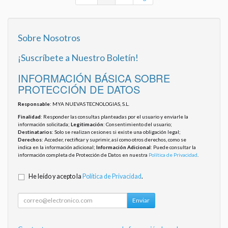
Sobre Nosotros
¡Suscríbete a Nuestro Boletín!
INFORMACIÓN BÁSICA SOBRE
PROTECCIÓN DE DATOS
Responsable
: MYA NUEVAS TECNOLOGIAS, S.L.
Finalidad
: Responder las consultas planteadas por el usuario y enviarle la
información solicitada;
Legitimación
: Consentimiento del usuario;
Destinatarios
: Solo se realizan cesiones si existe una obligación legal;
Derechos
: Acceder, rectificar y suprimir, así como otros derechos, como se
indica en la información adicional;
Información Adicional
: Puede consultar la
información completa de Protección de Datos en nuestra
Política de Privacidad
.
He leído y acepto la
Política de Privacidad
.
Enviar