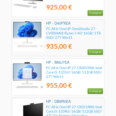
925,00 €
Comprar
HP - D40PXEA
PC All in One HP OmniStudio 27-
CV0006NS Ryzen 5 40/ 16GB/ 1TB
SSD/ 27"/ Win11
935,00 €
Comprar
HP - B86J7EA
PC All in One HP 27-CR0079NS Intel
Core i5-1335U/ 16GB/ 512GB SSD/
27"/ Win11
955,00 €
Comprar
HP - DB9R0EA
PC All in One HP 27-CR0118NS Intel
Core i5-1334U/ 16GB/ 512GB SSD/
27"/ Sin Sistema Operativo