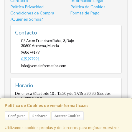
Contacto
Información Legal
Política Privacidad
Política de Cookies
Condiciones de Compra
Formas de Pago
¿Quienes Somos?
Contacto
C/. Actor Francisco Rabal, 3, Bajo
30600
Archena
,
Murcia
968674179
625297991
info@vemainformatica.com
Horario
De lunes a Sábado de 10 a 13:30 y de 17:15 a 20:30. Sábados
tarde CERRADO
Política de Cookies de vemainformatica.es
Configurar
Rechazar
Aceptar Cookies
Info@vemainformatica.com
625
Utilizamos cookies propias y de terceros para mejorar nuestros