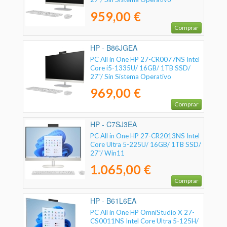
959,00 €
Comprar
HP - B86JGEA
PC All in One HP 27-CR0077NS Intel
Core i5-1335U/ 16GB/ 1TB SSD/
27"/ Sin Sistema Operativo
969,00 €
Comprar
HP - C7SJ3EA
PC All in One HP 27-CR2013NS Intel
Core Ultra 5-225U/ 16GB/ 1TB SSD/
27"/ Win11
1.065,00 €
Comprar
HP - B61L6EA
PC All in One HP OmniStudio X 27-
CS0011NS Intel Core Ultra 5-125H/