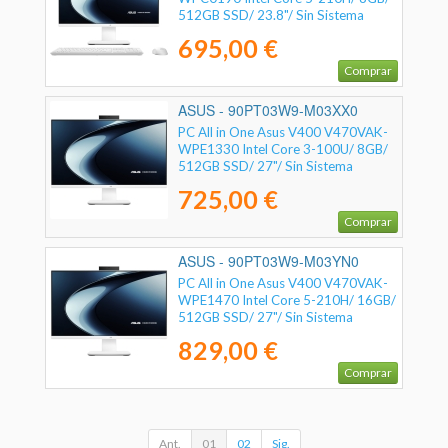
512GB SSD/ 23.8"/ Sin Sistema
Operativo
695,00 €
Comprar
ASUS - 90PT03W9-M03XX0
PC All in One Asus V400 V470VAK-
WPE1330 Intel Core 3-100U/ 8GB/
512GB SSD/ 27"/ Sin Sistema
Operativo
725,00 €
Comprar
ASUS - 90PT03W9-M03YN0
PC All in One Asus V400 V470VAK-
WPE1470 Intel Core 5-210H/ 16GB/
512GB SSD/ 27"/ Sin Sistema
Operativo
829,00 €
Comprar
Ant.
01
02
Sig.