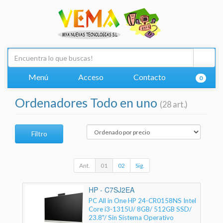
Menú
Acceso
Contacto
0
Ordenadores Todo en uno
(28 art.)
Filtro
Ant.
01
02
Sig.
HP - C7SJ2EA
PC All in One HP 24-CR0158NS Intel
Core i3-1315U/ 8GB/ 512GB SSD/
23.8"/ Sin Sistema Operativo