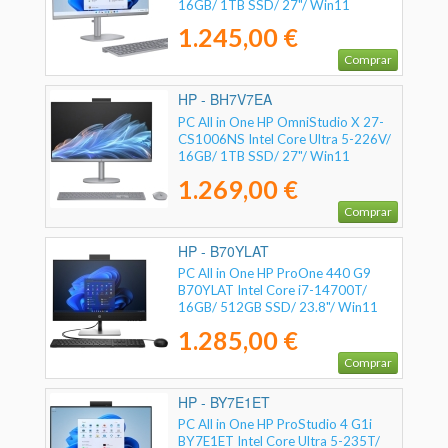
16GB/ 1TB SSD/ 27"/ Win11
1.245,00 €
Comprar
HP - BH7V7EA
PC All in One HP OmniStudio X 27-
CS1006NS Intel Core Ultra 5-226V/
16GB/ 1TB SSD/ 27"/ Win11
1.269,00 €
Comprar
HP - B70YLAT
PC All in One HP ProOne 440 G9
B70YLAT Intel Core i7-14700T/
16GB/ 512GB SSD/ 23.8"/ Win11
Pro
1.285,00 €
Comprar
HP - BY7E1ET
PC All in One HP ProStudio 4 G1i
BY7E1ET Intel Core Ultra 5-235T/