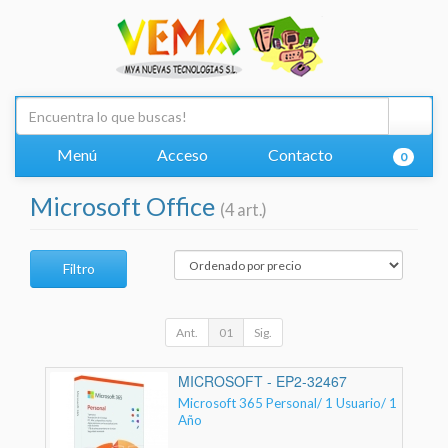
Menú
Acceso
Contacto
0
Microsoft Office
(4 art.)
Filtro
Ant.
01
Sig.
MICROSOFT - EP2-32467
Microsoft 365 Personal/ 1 Usuario/ 1
Año