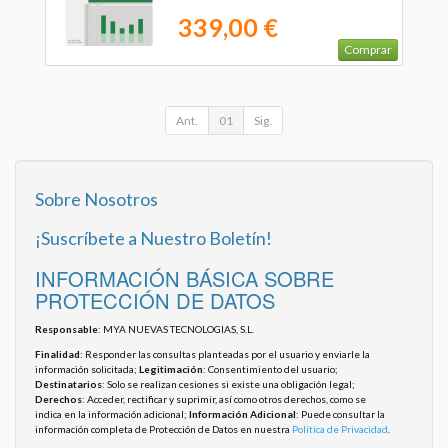
339,00 €
Comprar
Ant.
01
Sig.
Sobre Nosotros
¡Suscríbete a Nuestro Boletín!
INFORMACIÓN BÁSICA SOBRE
PROTECCIÓN DE DATOS
Responsable
: MYA NUEVAS TECNOLOGIAS, S.L.
Finalidad
: Responder las consultas planteadas por el usuario y enviarle la
información solicitada;
Legitimación
: Consentimiento del usuario;
Destinatarios
: Solo se realizan cesiones si existe una obligación legal;
Derechos
: Acceder, rectificar y suprimir, así como otros derechos, como se
indica en la información adicional;
Información Adicional
: Puede consultar la
información completa de Protección de Datos en nuestra
Política de Privacidad
.