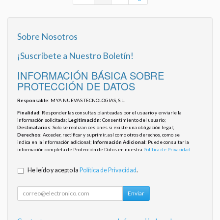
Sobre Nosotros
¡Suscríbete a Nuestro Boletín!
INFORMACIÓN BÁSICA SOBRE
PROTECCIÓN DE DATOS
Responsable
: MYA NUEVAS TECNOLOGIAS, S.L.
Finalidad
: Responder las consultas planteadas por el usuario y enviarle la
información solicitada;
Legitimación
: Consentimiento del usuario;
Destinatarios
: Solo se realizan cesiones si existe una obligación legal;
Derechos
: Acceder, rectificar y suprimir, así como otros derechos, como se
indica en la información adicional;
Información Adicional
: Puede consultar la
información completa de Protección de Datos en nuestra
Política de Privacidad
.
He leído y acepto la
Política de Privacidad
.
Enviar