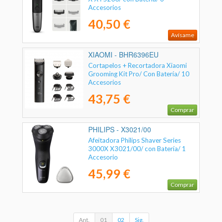
Accesorios
40,50 €
Avísame
XIAOMI - BHR6396EU
Cortapelos + Recortadora Xiaomi
Grooming Kit Pro/ Con Batería/ 10
Accesorios
43,75 €
Comprar
PHILIPS - X3021/00
Afeitadora Philips Shaver Series
3000X X3021/00/ con Batería/ 1
Accesorio
45,99 €
Comprar
Ant.
01
02
Sig.