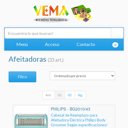
Menú
Acceso
Contacto
0
Afeitadoras
(33 art.)
Filtro
Ant.
01
02
Sig.
PHILIPS - BG2010/43
Cabezal de Reemplazo para
Afeitadora Eléctrica Philips Body
Groomer Según especificaciones/