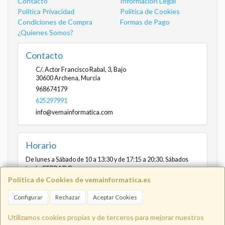
Contacto
Información Legal
Política Privacidad
Política de Cookies
Condiciones de Compra
Formas de Pago
¿Quienes Somos?
Contacto
C/. Actor Francisco Rabal, 3, Bajo
30600
Archena
,
Murcia
968674179
625297991
info@vemainformatica.com
Horario
De lunes a Sábado de 10 a 13:30 y de 17:15 a 20:30. Sábados
tarde CERRADO
Política de Cookies de vemainformatica.es
Configurar
Rechazar
Aceptar Cookies
Info@vemainformatica.com
625
Utilizamos cookies propias y de terceros para mejorar nuestros