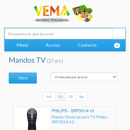
Menú
Acceso
Contacto
0
Mandos TV
(27 art.)
Filtro
Ant.
01
02
Sig.
PHILIPS - SRP3014/10
Mando Universal para TV Philips
SRP3014/10