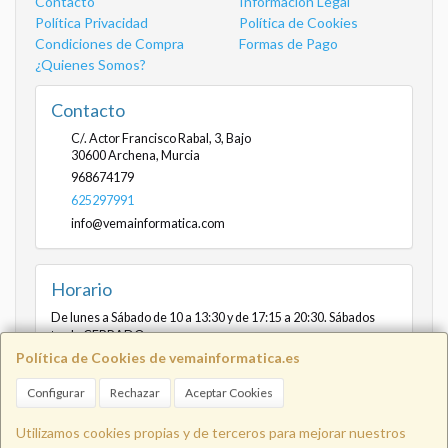
Contacto
Información Legal
Política Privacidad
Política de Cookies
Condiciones de Compra
Formas de Pago
¿Quienes Somos?
Contacto
C/. Actor Francisco Rabal, 3, Bajo
30600
Archena
,
Murcia
968674179
625297991
info@vemainformatica.com
Horario
De lunes a Sábado de 10 a 13:30 y de 17:15 a 20:30. Sábados
tarde CERRADO
Política de Cookies de vemainformatica.es
Configurar
Rechazar
Aceptar Cookies
Info@vemainformatica.com
625
Utilizamos cookies propias y de terceros para mejorar nuestros