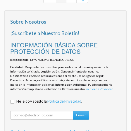
Sobre Nosotros
¡Suscríbete a Nuestro Boletín!
INFORMACIÓN BÁSICA SOBRE
PROTECCIÓN DE DATOS
Responsable
: MYA NUEVAS TECNOLOGIAS, S.L.
Finalidad
: Responder las consultas planteadas por el usuario y enviarle la
información solicitada;
Legitimación
: Consentimiento del usuario;
Destinatarios
: Solo se realizan cesiones si existe una obligación legal;
Derechos
: Acceder, rectificar y suprimir, así como otros derechos, como se
indica en la información adicional;
Información Adicional
: Puede consultar la
información completa de Protección de Datos en nuestra
Política de Privacidad
.
He leído y acepto la
Política de Privacidad
.
Enviar