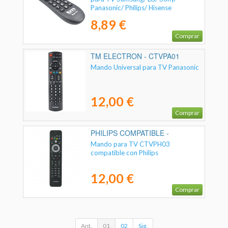
Panasonic/ Philips/ Hisense
8,89 €
Comprar
TM ELECTRON - CTVPA01
Mando Universal para TV Panasonic
12,00 €
Comprar
PHILIPS COMPATIBLE -
02ACCOEMCTVPH03
Mando para TV CTVPH03
compatible con Philips
12,00 €
Comprar
Ant.
01
02
Sig.