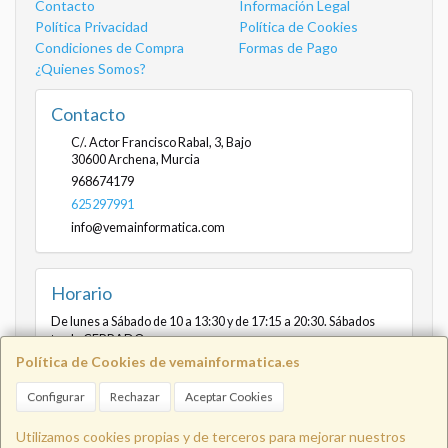
Contacto
Información Legal
Política Privacidad
Política de Cookies
Condiciones de Compra
Formas de Pago
¿Quienes Somos?
Contacto
C/. Actor Francisco Rabal, 3, Bajo
30600
Archena
,
Murcia
968674179
625297991
info@vemainformatica.com
Horario
De lunes a Sábado de 10 a 13:30 y de 17:15 a 20:30. Sábados
tarde CERRADO
Política de Cookies de vemainformatica.es
Configurar
Rechazar
Aceptar Cookies
Info@vemainformatica.com
625
Utilizamos cookies propias y de terceros para mejorar nuestros