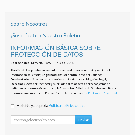
Sobre Nosotros
¡Suscríbete a Nuestro Boletín!
INFORMACIÓN BÁSICA SOBRE
PROTECCIÓN DE DATOS
Responsable
: MYA NUEVAS TECNOLOGIAS, S.L.
Finalidad
: Responder las consultas planteadas por el usuario y enviarle la
información solicitada;
Legitimación
: Consentimiento del usuario;
Destinatarios
: Solo se realizan cesiones si existe una obligación legal;
Derechos
: Acceder, rectificar y suprimir, así como otros derechos, como se
indica en la información adicional;
Información Adicional
: Puede consultar la
información completa de Protección de Datos en nuestra
Política de Privacidad
.
He leído y acepto la
Política de Privacidad
.
Enviar