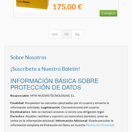
175,00 €
Comprar
Ant.
01
Sig.
Sobre Nosotros
¡Suscríbete a Nuestro Boletín!
INFORMACIÓN BÁSICA SOBRE
PROTECCIÓN DE DATOS
Responsable
: MYA NUEVAS TECNOLOGIAS, S.L.
Finalidad
: Responder las consultas planteadas por el usuario y enviarle la
información solicitada;
Legitimación
: Consentimiento del usuario;
Destinatarios
: Solo se realizan cesiones si existe una obligación legal;
Derechos
: Acceder, rectificar y suprimir, así como otros derechos, como se
indica en la información adicional;
Información Adicional
: Puede consultar la
información completa de Protección de Datos en nuestra
Política de Privacidad
.