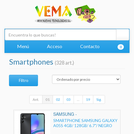
Menú
Acceso
Contacto
0
Smartphones
(328 art.)
Filtro
Ant.
01
02
03
...
19
Sig.
SAMSUNG -
SMARTPHONE SAMSUNG GALAXY
A05S 4GB/ 128GB/ 6.7"/ NEGRO