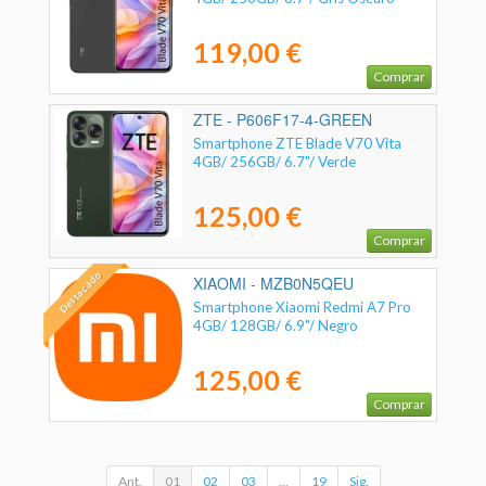
119,00 €
Comprar
ZTE - P606F17-4-GREEN
Smartphone ZTE Blade V70 Vita
4GB/ 256GB/ 6.7"/ Verde
125,00 €
Comprar
Destacado
XIAOMI - MZB0N5QEU
Smartphone Xiaomi Redmi A7 Pro
4GB/ 128GB/ 6.9"/ Negro
125,00 €
Comprar
Ant.
01
02
03
...
19
Sig.