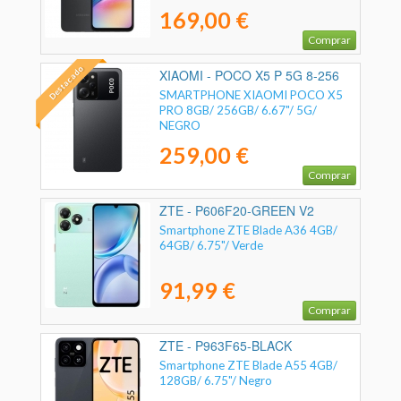
169,00 €
Comprar
Destacado
XIAOMI - POCO X5 P 5G 8-256
BK_
SMARTPHONE XIAOMI POCO X5
PRO 8GB/ 256GB/ 6.67"/ 5G/
NEGRO
259,00 €
Comprar
ZTE - P606F20-GREEN V2
Smartphone ZTE Blade A36 4GB/
64GB/ 6.75"/ Verde
91,99 €
Comprar
ZTE - P963F65-BLACK
Smartphone ZTE Blade A55 4GB/
128GB/ 6.75"/ Negro