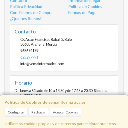
Contacto
Información Legal
Política Privacidad
Política de Cookies
Condiciones de Compra
Formas de Pago
¿Quienes Somos?
Contacto
C/. Actor Francisco Rabal, 3, Bajo
30600
Archena
,
Murcia
968674179
625297991
info@vemainformatica.com
Horario
De lunes a Sábado de 10 a 13:30 y de 17:15 a 20:30. Sábados
tarde CERRADO
Política de Cookies de vemainformatica.es
Configurar
Rechazar
Aceptar Cookies
Info@vemainformatica.com
625
Utilizamos cookies propias y de terceros para mejorar nuestros