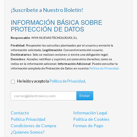
¡Suscríbete a Nuestro Boletín!
INFORMACIÓN BÁSICA SOBRE
PROTECCIÓN DE DATOS
Responsable
: MYA NUEVAS TECNOLOGIAS, S.L.
Finalidad
: Responder las consultas planteadas por el usuario y enviarle la
información solicitada;
Legitimación
: Consentimiento del usuario;
Destinatarios
: Solo se realizan cesiones si existe una obligación legal;
Derechos
: Acceder, rectificar y suprimir, así como otros derechos, como se
indica en la información adicional;
Información Adicional
: Puede consultar la
información completa de Protección de Datos en nuestra
Política de Privacidad
.
He leído y acepto la
Política de Privacidad
.
Enviar
Contacto
Información Legal
Política Privacidad
Política de Cookies
Condiciones de Compra
Formas de Pago
¿Quienes Somos?