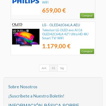
WiFi
659,00 €
Comprar
LG - OLED42C64LA.AEU
Televisor LG OLED evo AI C6
OLED42C64LA 42"/ Ultra HD 4K/
Smart TV/ WiFi
1.179,00 €
Comprar
Ant.
01
Sig.
Sobre Nosotros
¡Suscríbete a Nuestro Boletín!
INFORMACIÓN BÁSICA SOBRE