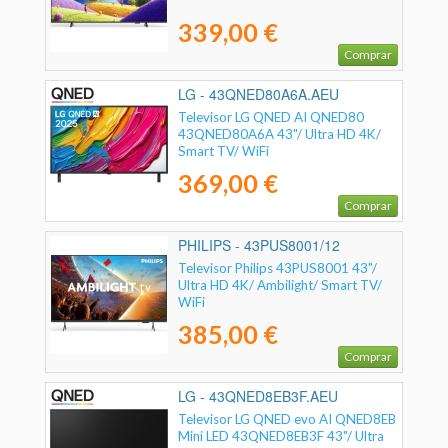
339,00 €
Comprar
LG - 43QNED80A6A.AEU
Televisor LG QNED AI QNED80
43QNED80A6A 43"/ Ultra HD 4K/
Smart TV/ WiFi
369,00 €
Comprar
PHILIPS - 43PUS8001/12
Televisor Philips 43PUS8001 43"/
Ultra HD 4K/ Ambilight/ Smart TV/
WiFi
385,00 €
Comprar
LG - 43QNED8EB3F.AEU
Televisor LG QNED evo AI QNED8EB
Mini LED 43QNED8EB3F 43"/ Ultra