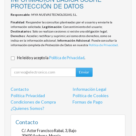
PROTECCIÓN DE DATOS
Responsable
: MYA NUEVAS TECNOLOGIAS, S.L.
Finalidad
: Responder las consultas planteadas por el usuario y enviarle la
información solicitada;
Legitimación
: Consentimiento del usuario;
Destinatarios
: Solo se realizan cesiones si existe una obligación legal;
Derechos
: Acceder, rectificar y suprimir, así como otros derechos, como se
indica en la información adicional;
Información Adicional
: Puede consultar la
información completa de Protección de Datos en nuestra
Política de Privacidad
.
He leído y acepto la
Política de Privacidad
.
Enviar
Contacto
Información Legal
Política Privacidad
Política de Cookies
Condiciones de Compra
Formas de Pago
¿Quienes Somos?
Contacto
C/. Actor Francisco Rabal, 3, Bajo
30600
Archena
,
Murcia