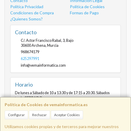
Contacto
Información Legal
Política Privacidad
Política de Cookies
Condiciones de Compra
Formas de Pago
¿Quienes Somos?
Contacto
C/. Actor Francisco Rabal, 3, Bajo
30600
Archena
,
Murcia
968674179
625297991
info@vemainformatica.com
Horario
De lunes a Sábado de 10 a 13:30 y de 17:15 a 20:30. Sábados
tarde CERRADO
Política de Cookies de vemainformatica.es
Configurar
Rechazar
Aceptar Cookies
Info@vemainformatica.com
625
Utilizamos cookies propias y de terceros para mejorar nuestros