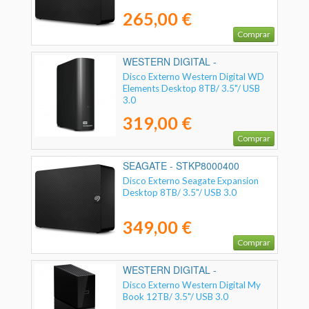
265,00 €
Comprar
WESTERN DIGITAL -
WDBWLG0080HBK-EESN
Disco Externo Western Digital WD
Elements Desktop 8TB/ 3.5"/ USB
3.0
319,00 €
Comprar
SEAGATE - STKP8000400
Disco Externo Seagate Expansion
Desktop 8TB/ 3.5"/ USB 3.0
349,00 €
Comprar
WESTERN DIGITAL -
WDBBGB0120HBK-EESN
Disco Externo Western Digital My
Book 12TB/ 3.5"/ USB 3.0