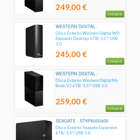
249,00 €
Comprar
WESTERN DIGITAL -
WDBWLG0060HBK-EESN
Disco Externo Western Digital WD
Elements Desktop 6TB/ 3.5"/ USB
3.0
245,00 €
Comprar
WESTERN DIGITAL -
WDBBGB0060HBK-EESN
Disco Externo Western Digital My
Book V3 6TB/ 3.5"/ USB 3.0
259,00 €
Comprar
SEAGATE - STKP6000400
Disco Externo Seagate Expansion
6TB/ 3.5"/ USB 3.0