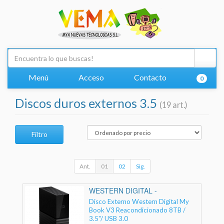
Menú
Acceso
Contacto
0
Discos duros externos 3.5
(19 art.)
Filtro
Ant.
01
02
Sig.
WESTERN DIGITAL -
Disco Externo Western Digital My
Book V3 Reacondicionado 8TB /
3.5"/ USB 3.0