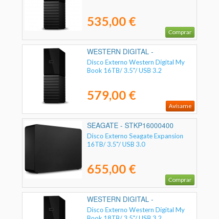
535,00 €
Comprar
WESTERN DIGITAL -
WDBBGB0160HBK-EESN
Disco Externo Western Digital My
Book 16TB/ 3.5"/ USB 3.2
579,00 €
Avísame
SEAGATE - STKP16000400
Disco Externo Seagate Expansion
16TB/ 3.5"/ USB 3.0
655,00 €
Comprar
WESTERN DIGITAL -
WDBBGB0180HBK-EESN
Disco Externo Western Digital My
Book 18TB/ 3.5"/ USB 3.2