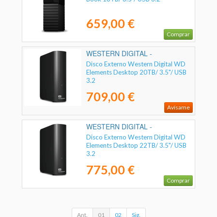
659,00 €
Comprar
WESTERN DIGITAL -
WDBWLG0200HBK-EESN
Disco Externo Western Digital WD
Elements Desktop 20TB/ 3.5"/ USB
3.2
709,00 €
Avísame
WESTERN DIGITAL -
WDBWLG0220HBK-EESN
Disco Externo Western Digital WD
Elements Desktop 22TB/ 3.5"/ USB
3.2
775,00 €
Comprar
Ant.
01
02
Sig.