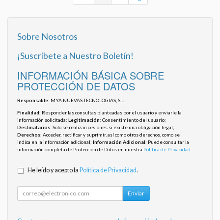
Sobre Nosotros
¡Suscríbete a Nuestro Boletín!
INFORMACIÓN BÁSICA SOBRE
PROTECCIÓN DE DATOS
Responsable
: MYA NUEVAS TECNOLOGIAS, S.L.
Finalidad
: Responder las consultas planteadas por el usuario y enviarle la
información solicitada;
Legitimación
: Consentimiento del usuario;
Destinatarios
: Solo se realizan cesiones si existe una obligación legal;
Derechos
: Acceder, rectificar y suprimir, así como otros derechos, como se
indica en la información adicional;
Información Adicional
: Puede consultar la
información completa de Protección de Datos en nuestra
Política de Privacidad
.
He leído y acepto la
Política de Privacidad
.
Enviar