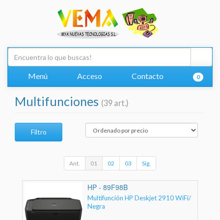
Menú
Acceso
Contacto
0
Multifunciones
(39 art.)
Filtro
Ant.
01
02
03
Sig.
HP - 89F98B
Multifunción HP Deskjet 2910 WiFi/
Negra