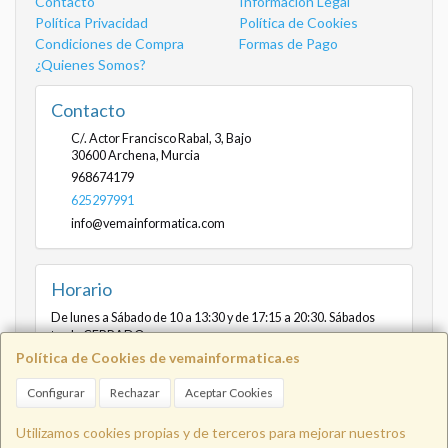
Contacto
Información Legal
Política Privacidad
Política de Cookies
Condiciones de Compra
Formas de Pago
¿Quienes Somos?
Contacto
C/. Actor Francisco Rabal, 3, Bajo
30600
Archena
,
Murcia
968674179
625297991
info@vemainformatica.com
Horario
De lunes a Sábado de 10 a 13:30 y de 17:15 a 20:30. Sábados
tarde CERRADO
Política de Cookies de vemainformatica.es
Configurar
Rechazar
Aceptar Cookies
Info@vemainformatica.com
625
Utilizamos cookies propias y de terceros para mejorar nuestros