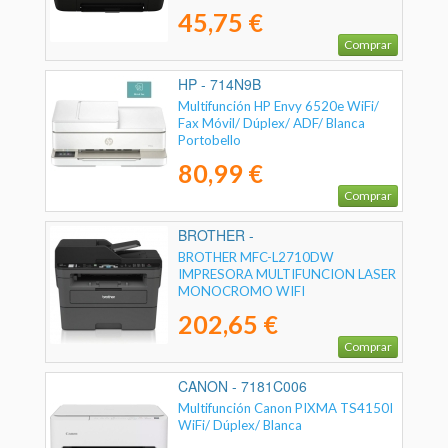
45,75 €
Comprar
HP - 714N9B
Multifunción HP Envy 6520e WiFi/
Fax Móvil/ Dúplex/ ADF/ Blanca
Portobello
80,99 €
Comprar
BROTHER -
BROTHER MFC-L2710DW
IMPRESORA MULTIFUNCION LASER
MONOCROMO WIFI
202,65 €
Comprar
CANON - 7181C006
Multifunción Canon PIXMA TS4150I
WiFi/ Dúplex/ Blanca