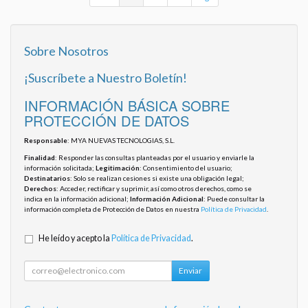
Sobre Nosotros
¡Suscríbete a Nuestro Boletín!
INFORMACIÓN BÁSICA SOBRE
PROTECCIÓN DE DATOS
Responsable
: MYA NUEVAS TECNOLOGIAS, S.L.
Finalidad
: Responder las consultas planteadas por el usuario y enviarle la
información solicitada;
Legitimación
: Consentimiento del usuario;
Destinatarios
: Solo se realizan cesiones si existe una obligación legal;
Derechos
: Acceder, rectificar y suprimir, así como otros derechos, como se
indica en la información adicional;
Información Adicional
: Puede consultar la
información completa de Protección de Datos en nuestra
Política de Privacidad
.
He leído y acepto la
Política de Privacidad
.
Enviar