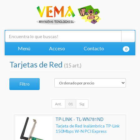
Menú
Acceso
Contacto
0
Tarjetas de Red
(15 art.)
Filtro
Ant.
01
Sig.
TP-LINK - TL-WN781ND
Tarjeta de Red Inalámbrica TP-Link
150Mbps W-N PCI Express