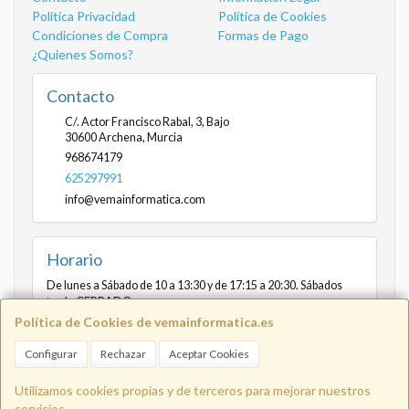
Política Privacidad
Política de Cookies
Condiciones de Compra
Formas de Pago
¿Quienes Somos?
Contacto
C/. Actor Francisco Rabal, 3, Bajo
30600
Archena
,
Murcia
968674179
625297991
info@vemainformatica.com
Horario
De lunes a Sábado de 10 a 13:30 y de 17:15 a 20:30. Sábados
tarde CERRADO
Política de Cookies de vemainformatica.es
Configurar
Rechazar
Aceptar Cookies
Info@vemainformatica.com
625
Utilizamos cookies propias y de terceros para mejorar nuestros
servicios.