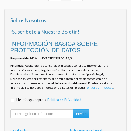
Sobre Nosotros
¡Suscríbete a Nuestro Boletín!
INFORMACIÓN BÁSICA SOBRE
PROTECCIÓN DE DATOS
Responsable
: MYA NUEVAS TECNOLOGIAS, S.L.
Finalidad
: Responder las consultas planteadas por el usuario y enviarle la
información solicitada;
Legitimación
: Consentimiento del usuario;
Destinatarios
: Solo se realizan cesiones si existe una obligación legal;
Derechos
: Acceder, rectificar y suprimir, así como otros derechos, como se
indica en la información adicional;
Información Adicional
: Puede consultar la
información completa de Protección de Datos en nuestra
Política de Privacidad
.
He leído y acepto la
Política de Privacidad
.
Enviar
Contacto
Información Legal